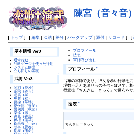
陳宮（音々音）(V
[
トップ
] [
編集
|
凍結
|
差分
|
バックアップ
|
添付
|
リロード
] [
プロフィール
基本情報 Ver3
技表
軍師呼び出し
通常行動
計略ゲージを使った行動
システム解説
†
プロフィール
立ち回りの基礎
↑
武将 Ver3
呂布の軍師であり、彼女を慕い行動を共
場数不足とあまりもの子供っぽさで、相
関羽（愛沙）
得意技「ちんきゅーきっく」で呂布をサ
張飛（鈴々）
趙雲（星）
馬超（翠）
曹操（華琳）
†
技表
夏侯惇（春蘭）
夏侯淵（秋蘭）
楽進（凪）
徐晃（香風）
孫権（蓮華）
孫尚香（小蓮）
ちんきゅーきっく
甘寧（思春）
周泰（明命）