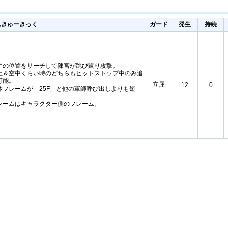
んきゅーきっく
ガード
発生
持続
手の位置をサーチして陳宮が跳び蹴り攻撃。
上＆空中くらい時のどちらもヒットストップ中のみ追
可能。
立屈
12
0
体フレームが「25F」と他の軍師呼び出しよりも短
。
レームはキャラクター側のフレーム。