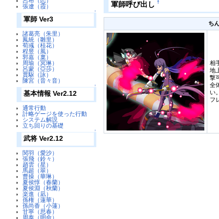
呂布（恋）
†
軍師呼び出し
張遼（霞）
↑
軍師 Ver3
ち
諸葛亮（朱里）
鳳統（雛里）
荀彧（桂花）
程昱（風）
郭嘉（稟）
相
周瑜（冥琳）
呂蒙（亞莎）
地
賈駆（詠）
撃
陳宮（音々音）
全
↑
い
基本情報 Ver2.12
フ
通常行動
計略ゲージを使った行動
システム解説
立ち回りの基礎
↑
武将 Ver2.12
関羽（愛沙）
張飛（鈴々）
趙雲（星）
馬超（翠）
曹操（華琳）
夏侯惇（春蘭）
夏侯淵（秋蘭）
楽進（凪）
孫権（蓮華）
孫尚香（小蓮）
甘寧（思春）
周泰（明命）