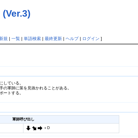
er.3)
新規
|
一覧
|
単語検索
|
最終更新
|
ヘルプ
|
ログイン
]
にしている。
手の軍師に策を見抜かれることがある。
ポートする。
軍師呼び出し
＋D