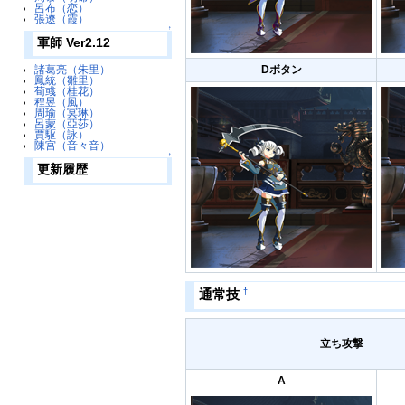
呂布（恋）
張遼（霞）
↑
軍師 Ver2.12
Dボタン
諸葛亮（朱里）
鳳統（雛里）
荀彧（桂花）
程昱（風）
周瑜（冥琳）
呂蒙（亞莎）
賈駆（詠）
陳宮（音々音）
↑
更新履歴
†
通常技
立ち攻撃
A