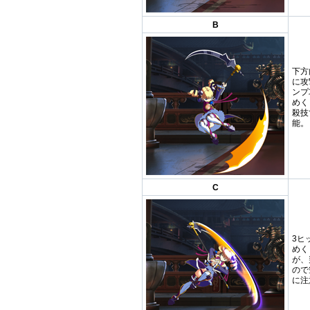
B
下方
に攻
ンプ
めく
殺技
能。
C
3ヒ
めく
が、
ので
に注