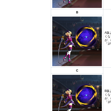
B
A版
くな
が、
「1
C
B版
くな
が、
「1