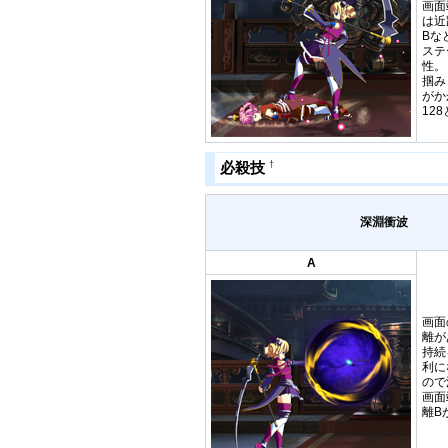
画面
は近
Bな
ステ
性。
掴み
がか
12
†
必殺技
深淵衝波
A
画面
離が
持続
利に
ので
画面
離B