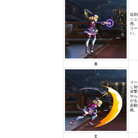
近距
シュ
用。
リー
い。
B
リー
し短
攻撃
やら
がる
必殺
能。
C