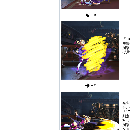
＋B
「1
無敵
崩撃
げ属
＋C
発生
チが
「1
判定
対し
崩撃
ンド