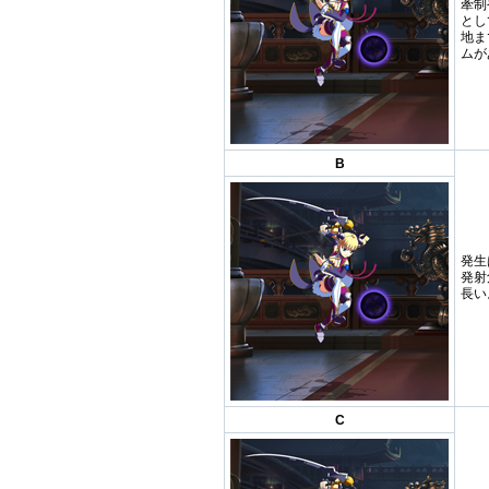
牽制
とし
地ま
ムが
B
発生
発射
長い
C