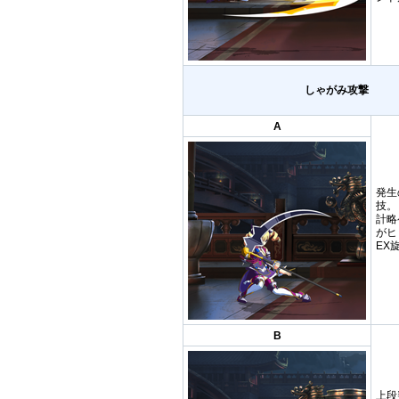
しゃがみ攻撃
A
発生
技。
計略
がヒ
EX
B
上段