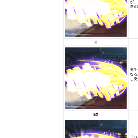
が、
進距
C
発生
なる
し突
EX
「1