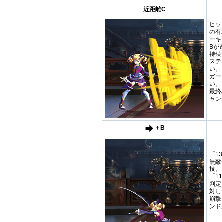
近距離C
ヒッ
の有
ーキ
Bが
持続
ステ
い。
ガー
い。
最終
ャン
＋B
「1
無敵
技。
「1
判定
対し
崩撃
ンド