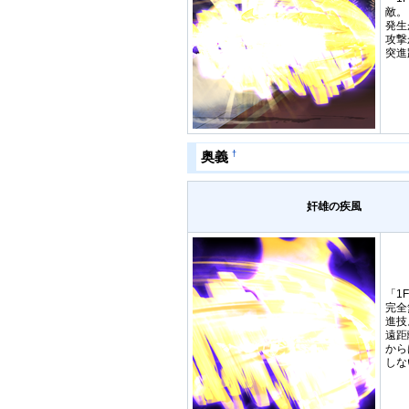
敵。
発生
攻撃
突進
†
奥義
奸雄の疾風
「1
完全
進技
遠距
から
しな