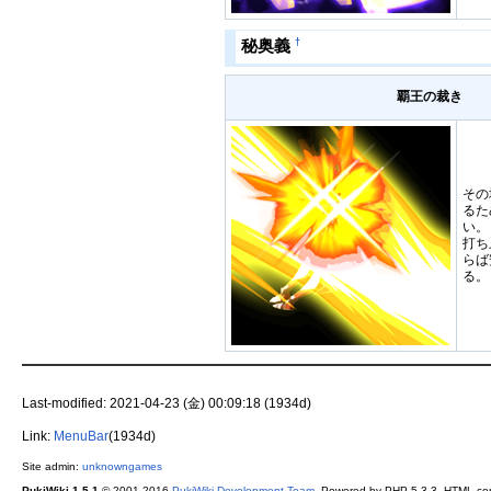
†
秘奥義
覇王の裁き
その
るた
い。
打ち
らば
る。
Last-modified: 2021-04-23 (金) 00:09:18 (1934d)
Link:
MenuBar
(1934d)
Site admin:
unknowngames
PukiWiki 1.5.1
© 2001-2016
PukiWiki Development Team
. Powered by PHP 5.3.3. HTML conv