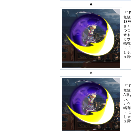
A
「1
無敵
13
さく
つつ
来る
カウ
幅有
（+
しゃ
ュ属
B
「1
無敵
A版
い。
カウ
幅有
（+
しゃ
ュ属