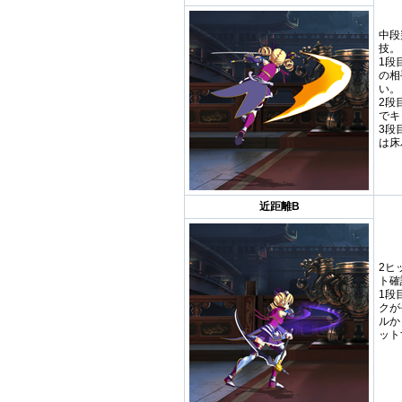
中段
技。
1段
の相
い。
2段
でキ
3段
は床
近距離B
2ヒ
ト確
1段
クが
ルか
ット