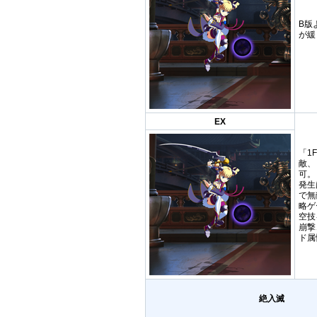
B版
が緩
EX
「1
敵、
可。
発生
で無
略ゲ
空技
崩撃
ド属
絶入滅