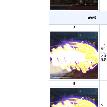
旋輪転
A
3ヒ
発生
い、
と連
注意
B
発生