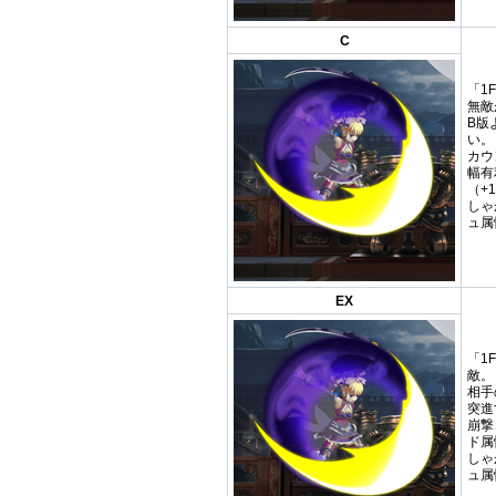
C
「1
無敵
B版
い。
カウ
幅有
（+
しゃ
ュ属
EX
「1
敵。
相手
突進
崩撃
ド属
しゃ
ュ属