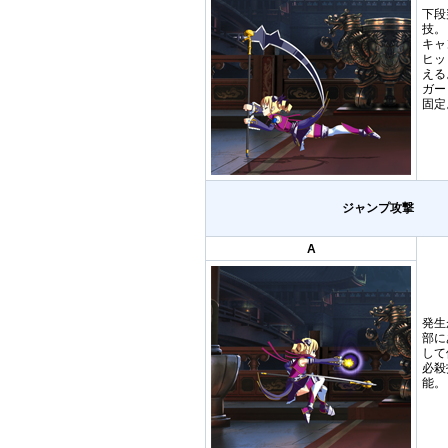
下段
技。
キャ
ヒッ
える
ガー
固定
ジャンプ攻撃
A
発生
部に
して
必殺
能。