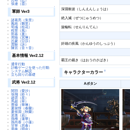
呂布（恋）
張遼（霞）
↑
深淵衝波（しんえんしょうは）
軍師 Ver3
絶入滅（ぜつにゅうめつ）
諸葛亮（朱里）
鳳統（雛里）
旋輪転（せんりんてん）
荀彧（桂花）
程昱（風）
郭嘉（稟）
周瑜（冥琳）
呂蒙（亞莎）
奸雄の疾風（かんゆうのしっぷう）
賈駆（詠）
陳宮（音々音）
↑
基本情報 Ver2.12
覇王の裁き（はおうのさばき）
通常行動
計略ゲージを使った行動
システム解説
†
キャラクターカラー
立ち回りの基礎
↑
武将 Ver2.12
Aボタン
関羽（愛沙）
張飛（鈴々）
趙雲（星）
馬超（翠）
曹操（華琳）
夏侯惇（春蘭）
夏侯淵（秋蘭）
楽進（凪）
孫権（蓮華）
孫尚香（小蓮）
甘寧（思春）
周泰（明命）