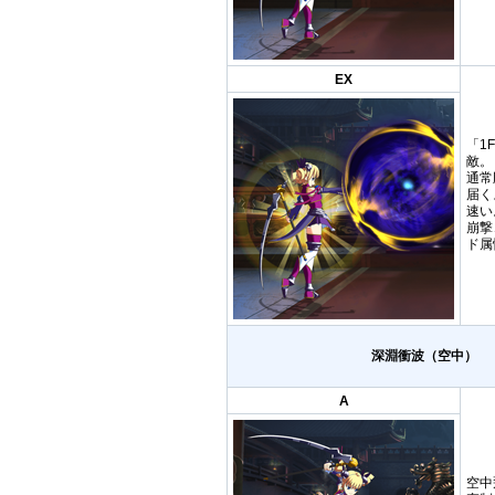
EX
「1
敵。
通常
届く
速い
崩撃
ド属
深淵衝波（空中）
A
空中