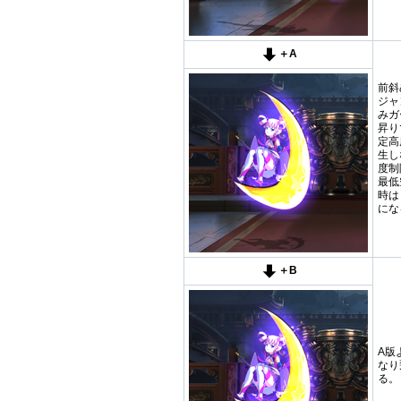
＋A
前斜
ジャ
みガ
昇り
定高
生し
度制
最低
時は
にな
＋B
A版
なり
る。