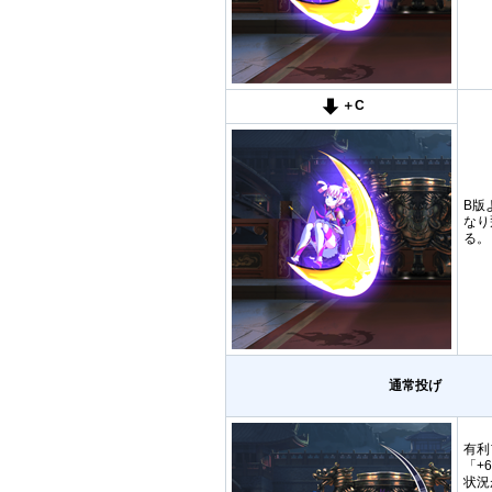
＋C
B版
なり
る。
通常投げ
有利
「+
状況