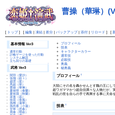
曹操（華琳）(Ver
[
トップ
] [
編集
|
凍結
|
差分
|
バックアップ
|
添付
|
リロード
] [
プロフィール
基本情報 Ver3
技表
キャラクターカラー
通常行動
計略ゲージを使った行動
通常技
システム解説
必殺技
立ち回りの基礎
奥義
↑
武将 Ver3
秘奥義
†
プロフィール
関羽（愛沙）
張飛（鈴々）
趙雲（星）
馬超（翠）
大陸にその名を轟かせんとす魏の王にし
曹操（華琳）
超ワガママかつ超自信満々な人物だが、
夏侯惇（春蘭）
戦乱の世を自らの手で再興する事に天命
夏侯淵（秋蘭）
楽進（凪）
徐晃（香風）
孫権（蓮華）
†
技表
孫尚香（小蓮）
甘寧（思春）
周泰（明命）