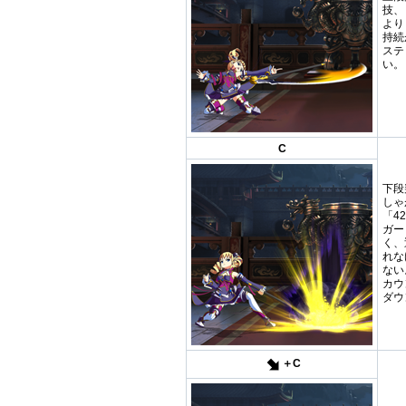
技、
より
持続
ステ
い。
C
下段
しゃ
「4
ガー
く、
れな
ない
カウ
ダウ
＋C