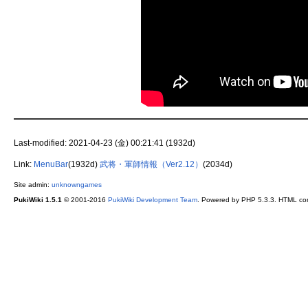
Last-modified: 2021-04-23 (金) 00:21:41 (1932d)
Link:
MenuBar
(1932d)
武将・軍師情報（Ver2.12）
(2034d)
Site admin:
unknowngames
PukiWiki 1.5.1
© 2001-2016
PukiWiki Development Team
. Powered by PHP 5.3.3. HTML conv