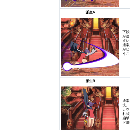
派生A
下段
が速
すい
通常
がヒ
うこ
派生B
通常
技。
カウ
れ状
崩撃
ド属