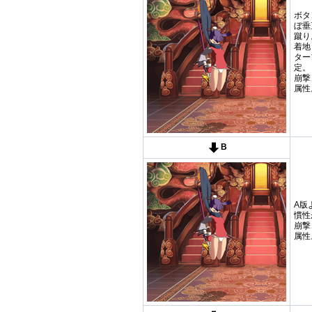
ボタ
ぼ垂
蹴り
着地
ター
定。
崩撃
属性
B
A版
慣性
崩撃
属性