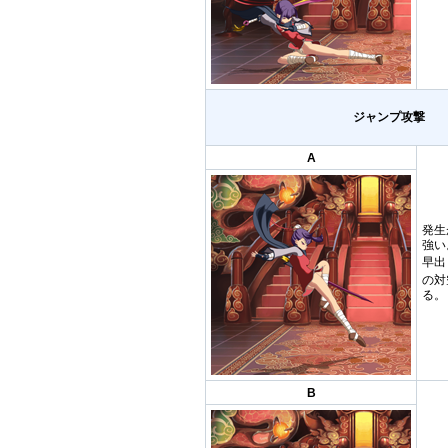
ジャンプ攻撃
A
発生
強い
早出
の対
る。
B