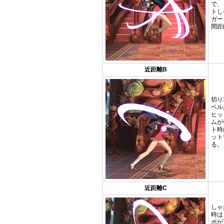
で、
トし
ガー
間距
近距離B
切り
ベル
ヒッ
ムが
ト時
ット
る。
近距離C
しゃ
時は
ボが