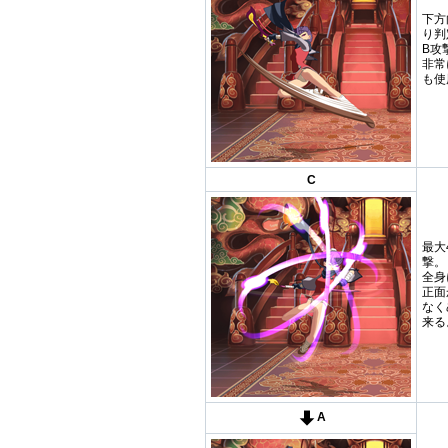
下方
り判
B攻
非常
も使
C
最大
撃。
全身
正面
なく
来る
A