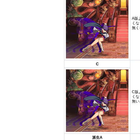
A版
くな
無く
C
C版
くな
無い
派生A