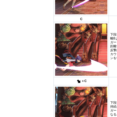
C
下段
離B
ガー
距離
反撃
カウ
ンを
＋C
下段
持続
ガー
なる