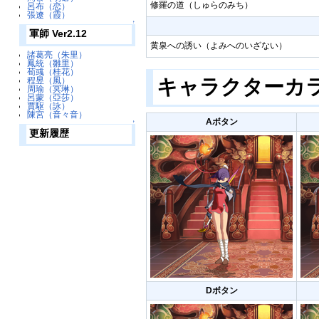
修羅の道（しゅらのみち）
呂布（恋）
張遼（霞）
↑
軍師 Ver2.12
黄泉への誘い（よみへのいざない）
諸葛亮（朱里）
鳳統（雛里）
荀彧（桂花）
キャラクターカ
程昱（風）
周瑜（冥琳）
呂蒙（亞莎）
賈駆（詠）
陳宮（音々音）
Aボタン
↑
更新履歴
Dボタン