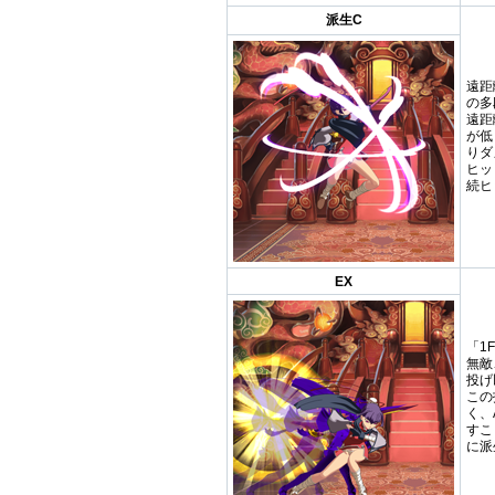
派生C
遠距
の多
遠距
が低
りダ
ヒッ
続ヒ
EX
「1
無敵
投げ
この
く、
すこ
に派