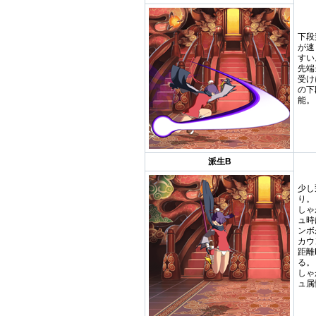
下段
が速
すい
先端
受け
の下
能。
派生B
少し
り。
しゃ
ュ時
ンボ
カウ
距離
る。
しゃ
ュ属