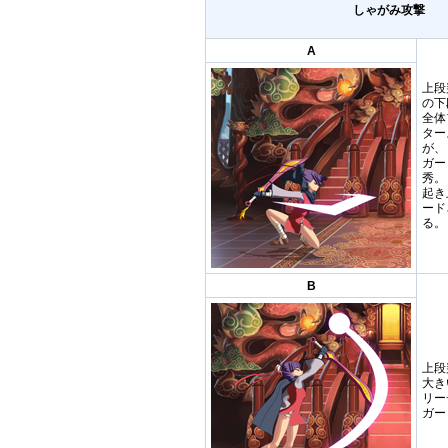
しゃがみ攻撃
A
上段
の下
全体
ター
が、
ガー
秀。
起き
ード
る。
B
上段
大き
リー
ガー