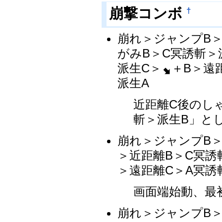
崩撃コンボ
†
崩れ＞ジャンプB＞
がみB＞C冥誘斬＞
派生C＞
＋B＞遠
派生A
近距離C後のし
斬＞派生B」と
崩れ＞ジャンプB＞
＞近距離B＞C冥誘
＞遠距離C＞A冥誘
画面端始動、最
崩れ＞ジャンプB＞