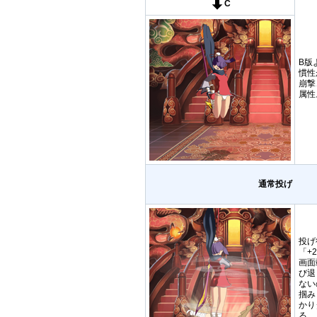
C
B版
慣性
崩撃
属性
通常投げ
投げ
「+
画面
び退
ない
掴み
かり
る。