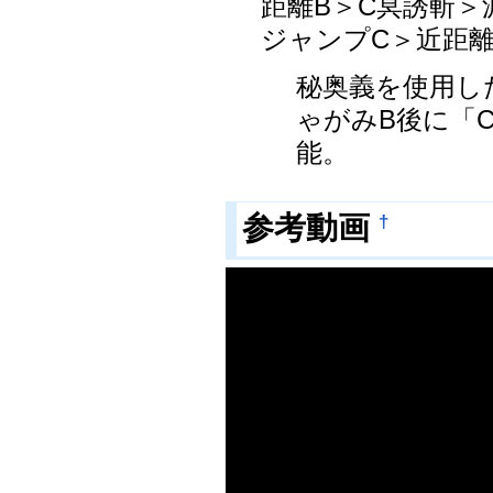
距離B＞C冥誘斬＞
ジャンプC＞近距離
秘奥義を使用し
ゃがみB後に「
能。
参考動画
†