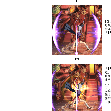
C
B版
り飛
全体
「1
EX
「1
敵。
画面
通常
い。
ガー
先端
撃は
崩撃
ド属