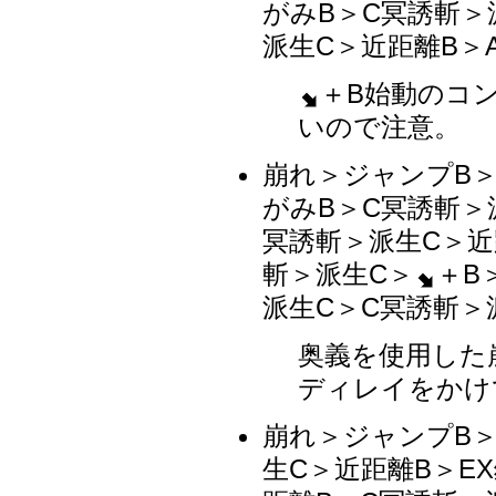
がみB＞C冥誘斬＞
派生C＞近距離B＞
＋B始動のコ
いので注意。
崩れ＞ジャンプB＞
がみB＞C冥誘斬＞
冥誘斬＞派生C＞近
斬＞派生C＞
＋B
派生C＞C冥誘斬＞
奥義を使用した
ディレイをかけ
崩れ＞ジャンプB＞
生C＞近距離B＞E