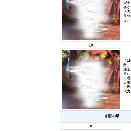
完全
姿が
入力
ラ分
る。
EX
「1
敵。
通常
立か
出現
出現
出現
入力
刎頸の撃
A