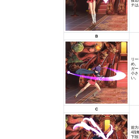
接近
チは
B
リー
め。
ガー
小さ
い。
C
前方
4段
下段