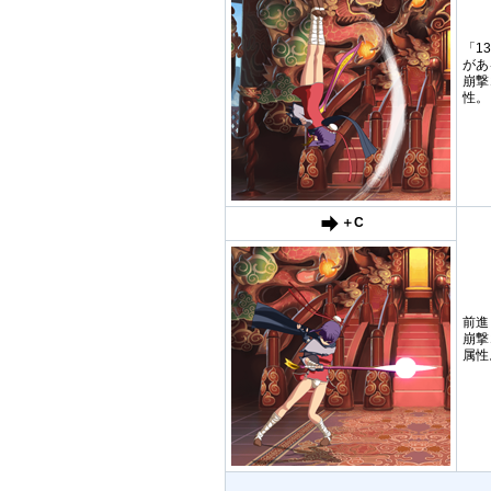
「1
があ
崩撃
性。
＋C
前進
崩撃
属性