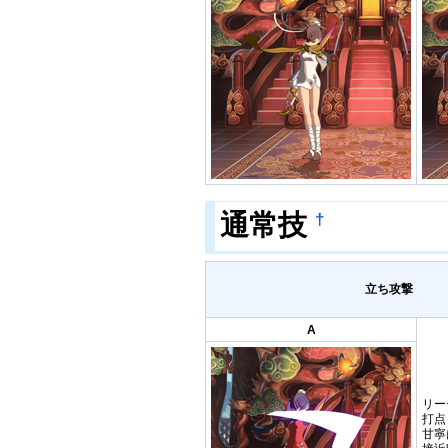
通常技
†
立ち攻撃
A
リー
打点
甘寧