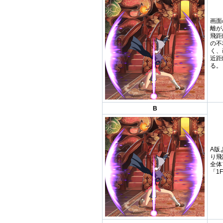
画面
離が
飛距
の不
く、
近距
る。
B
A版
り飛
全体
「1