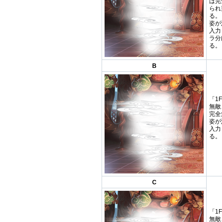
は完
られ
る。
姿が
入力
ラ分
る。
B
「1
無敵
完全
姿が
入力
る。
C
「1
無敵