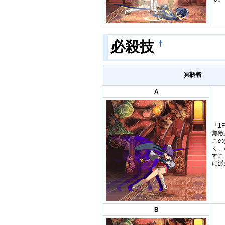
必殺技
†
冥誘斬
A
「1
無敵
この
く、
すこ
に派
B