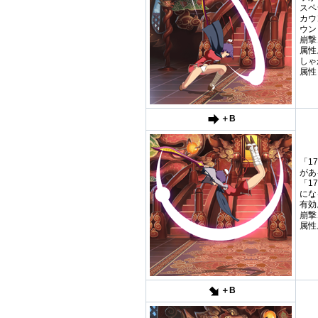
スペ
カウ
ウン
崩撃
属性
しゃ
属性
＋B
「1
があ
「1
にな
有効
崩撃
属性
＋B