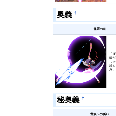
奥義
†
修羅の道
「1
敵が
しゃ
続ヒ
意。
秘奥義
†
黄泉への誘い