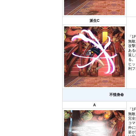
派生C
「1
無敵
攻撃
ある
返し
る。
ヒッ
利フ
不惜身命
A
「1
無敵
完全
コマ
外に
姿が