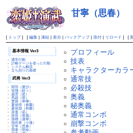
甘寧（思春）
[
トップ
] [
編集
|
凍結
|
差分
|
バックアップ
|
添付
|
リロード
] [
プロフィール
基本情報 Ver3
技表
通常行動
計略ゲージを使った行動
システム解説
キャラクターカラ
立ち回りの基礎
↑
通常技
武将 Ver3
必殺技
関羽（愛沙）
張飛（鈴々）
趙雲（星）
奥義
馬超（翠）
曹操（華琳）
秘奥義
夏侯惇（春蘭）
夏侯淵（秋蘭）
楽進（凪）
通常コンボ
徐晃（香風）
孫権（蓮華）
崩撃コンボ
孫尚香（小蓮）
甘寧（思春）
周泰（明命）
参考動画