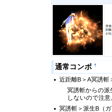
突進
距離
が出
通常コンボ
†
近距離B＞A冥誘斬
冥誘斬からの派
しないので注意
冥誘斬＞派生B（ガ