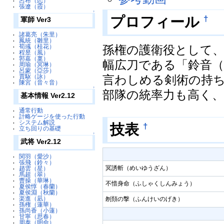
呂布（恋）
張遼（霞）
↑
プロフィール
†
軍師 Ver3
諸葛亮（朱里）
鳳統（雛里）
孫権の護衛役として
荀彧（桂花）
程昱（風）
郭嘉（稟）
幅広刀である「鈴音
周瑜（冥琳）
呂蒙（亞莎）
言わしめる剣術の持
賈駆（詠）
陳宮（音々音）
↑
部隊の統率力も高く
基本情報 Ver2.12
通常行動
計略ゲージを使った行動
システム解説
技表
†
立ち回りの基礎
↑
武将 Ver2.12
関羽（愛沙）
張飛（鈴々）
冥誘斬（めいゆうざん）
趙雲（星）
馬超（翠）
曹操（華琳）
不惜身命（ふしゃくしんみょう）
夏侯惇（春蘭）
夏侯淵（秋蘭）
楽進（凪）
刎頚の撃（ふんけいのげき）
孫権（蓮華）
孫尚香（小蓮）
甘寧（思春）
周泰（明命）