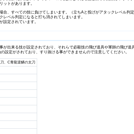
リットがあります。
場合、すべての技に負けてしまいます。（立ちAと投げがアタックレベル判定
クレベル判定になると打ち消されてしまいます。
が設定されています。
事が出来る技が設定されており、それらで必殺技の飛び道具や軍師の飛び道
効の設定がされており、すり抜ける事ができませんので注意してください。
太刀、C青龍逆鱗の太刀