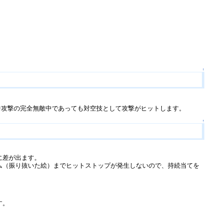
↑
中攻撃の完全無敵中であっても対空技として攻撃がヒットします。
↑
に差が出ます。
ム（振り抜いた絵）までヒットストップが発生しないので、持続当てを
す。