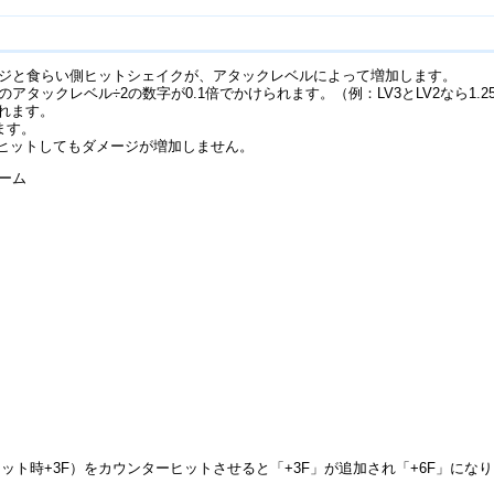
ジと食らい側ヒットシェイクが、アタックレベルによって増加します。
ックレベル÷2の数字が0.1倍でかけられます。（例：LV3とLV2なら1.25倍
されます。
ます。
ヒットしてもダメージが増加しません。
ーム
ット時+3F）をカウンターヒットさせると「+3F」が追加され「+6F」にな