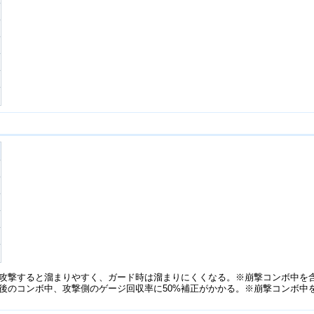
攻撃すると溜まりやすく、ガード時は溜まりにくくなる。※崩撃コンボ中を
後のコンボ中、攻撃側のゲージ回収率に50%補正がかかる。※崩撃コンボ中