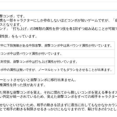
撃コンボ」です。
携も一部キャラクターにしか存在しないほどコンボが短いゲームですが、「
スとなります。
ンド」「打ち上げ」の3種類の属性を持つ技を各1回ずつ組み込むことが可能
属性技」をもっています。
定中に下段無敵がある中段攻撃。崩撃コンボ中は床バウンド属性が付いています。
撃コンボ中は壁バウンド属性が付いています。
る対空技。崩撃コンボ中は打ち上げ属性が付いています。
ンボ中の属性は無いですが、ノーマルヒットでもダウンをさせることが出来ます。
ターヒットさせないと崩撃コンボに移行出来ません。
種属性を持った技があります。
た簡単な崩撃コンボを覚え、それに慣れてから難しいコンボを覚える事をオ
い判定が統一されているため、覚えた崩撃コンボをすべての相手キャラクタ
せないといけないため、相手の動きを読まずに適当に出してもなかなかカウ
とで相手の動きを制限させるきっかけにもなりますので、駆け引きの1つと