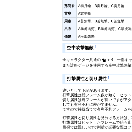
孫尚香
A奏月輪、B奏月輪、C奏月輪
甘寧
A冥誘斬
周泰
A苦無撃、B苦無撃、C苦無撃
呂布
A暴虎馮河、B暴虎馮河、C暴虎馮
張遼
A疾風張来
†
空中攻撃無敵
全キャラクター共通の
＋B、一部キ
また計略ゲージを使用する空中攻撃無敵
†
打撃属性と切り属性
違いとして下記があります。
打撃属性は総フレーム数が短く、ヒット
切り属性は総フレームが長いですがアタ
しても有利不利に差がでません。
ですので持続当てで有利不利フレームを
打撃属性と切り属性を見分ける方法は、
打撃属性はヒットしたフレームで絵も止
目視では難しいので判断が必要な際はフ