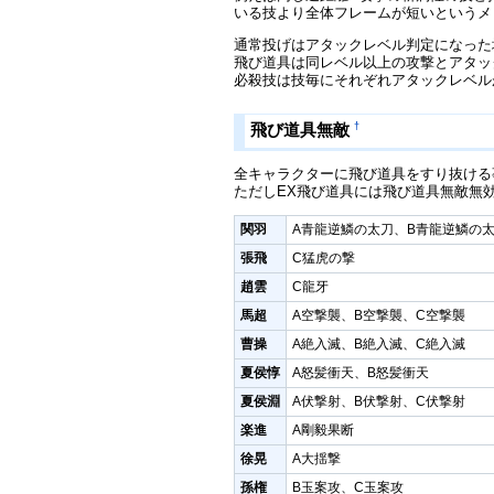
いる技より全体フレームが短いというメ
通常投げはアタックレベル判定になった
飛び道具は同レベル以上の攻撃とアタッ
必殺技は技毎にそれぞれアタックレベル
†
飛び道具無敵
全キャラクターに飛び道具をすり抜ける
ただしEX飛び道具には飛び道具無敵無
関羽
A青龍逆鱗の太刀、B青龍逆鱗の
張飛
C猛虎の撃
趙雲
C龍牙
馬超
A空撃襲、B空撃襲、C空撃襲
曹操
A絶入滅、B絶入滅、C絶入滅
夏侯惇
A怒髪衝天、B怒髪衝天
夏侯淵
A伏撃射、B伏撃射、C伏撃射
楽進
A剛毅果断
徐晃
A大揺撃
孫権
B玉案攻、C玉案攻