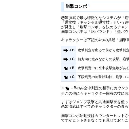
†
崩撃コンボ
恋姫演武で最も特徴的なシステムが「崩
「通常技→キャンセル通常技」という連
が発生し「崩撃コンボ」を決めるチャン
崩撃コンボ中は「床バウンド」「壁バウ
キャラクターは下記の4つの共通「崩撃
攻撃判定が出る寸前から攻撃判
＋B
前方向に進みながらの攻撃。崩
＋C
攻撃判定中に空中攻撃無敵があ
＋B
下段判定の崩撃始動技。崩撃コ
＋C
※
＋Bのみ空中判定の相手にカウン
※この他にもキャラクター固有の技に各
まずはジャンプ攻撃と共通崩撃技を使っ
恋姫演武はすべてのキャラクターの食ら
崩撃コンボ始動技はカウンターヒットさ
ですがヒットさせなくても見せておくこ