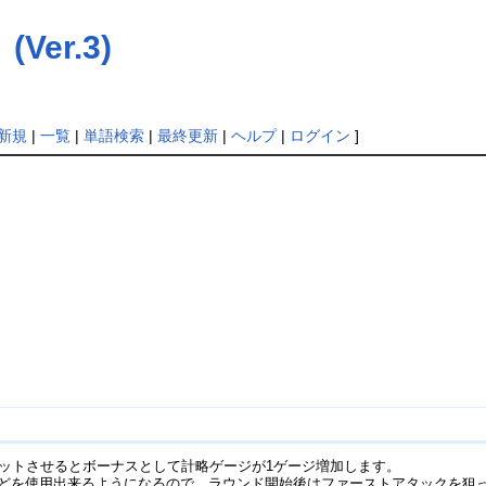
er.3)
新規
|
一覧
|
単語検索
|
最終更新
|
ヘルプ
|
ログイン
]
ットさせるとボーナスとして計略ゲージが1ゲージ増加します。
などを使用出来るようになるので、ラウンド開始後はファーストアタックを狙