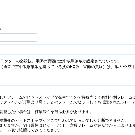
河
ャラクターの必殺技、軍師の賈駆は空中攻撃無敵が設定されています。
（通常で空中攻撃無敵を持っている技のEX版、軍師の賈駆）は、敵のEX空
したフレームでヒットストップが発生するので持続当てで有利不利フレーム
ックレベルが打撃より高く、どのフレームでヒットしても指定されたフレー
調整したい場合は、打撃属性を選ぶ必要があります。
攻撃側のヒットストップがどこで行われているかでしか判断できません。
まりますが、切り属性はヒットしても一定数フレームが進んでから止まりま
レーム表で確認してみてください。