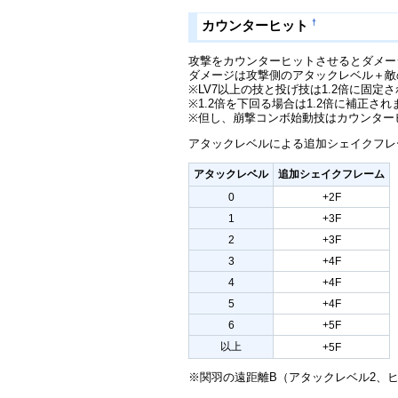
†
カウンターヒット
攻撃をカウンターヒットさせるとダメー
ダメージは攻撃側のアタックレベル＋敵のアタ
※LV7以上の技と投げ技は1.2倍に固定
※1.2倍を下回る場合は1.2倍に補正され
※但し、崩撃コンボ始動技はカウンター
アタックレベルによる追加シェイクフレ
アタックレベル
追加シェイクフレーム
0
+2F
1
+3F
2
+3F
3
+4F
4
+4F
5
+4F
6
+5F
以上
+5F
※関羽の遠距離B（アタックレベル2、ヒ