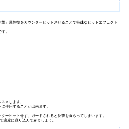
↑
崩撃」属性技をカウンターヒットさせることで特殊なヒットエフェクト
です。
ススメします。
ーに使用することが出来ます。
ンターヒットせず、ガードされると反撃を食らってしまいます。
して適度に織り込んでみましょう。
↑