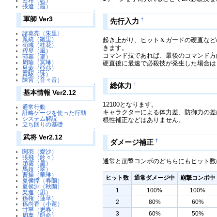
呂布（恋）
張遼（霞）
↑
軍師 Ver3
†
先行入力
諸葛亮（朱里）
鳳統（雛里）
起き上がり、ヒット＆ガードの硬直など
荀彧（桂花）
きます。
程昱（風）
コマンド技であれば、最後のコマンド方
郭嘉（稟）
周瑜（冥琳）
硬直後に最速で必殺技が発生した場合は「
呂蒙（亞莎）
賈駆（詠）
陳宮（音々音）
†
総体力
↑
基本情報 Ver2.12
12100となります。
通常行動
キャラクターによる体力差、防御力の差
計略ゲージを使った行動
システム解説
根性補正などはありません。
立ち回りの基礎
↑
武将 Ver2.12
†
ダメージ補正
関羽（愛沙）
張飛（鈴々）
通常と崩撃コンボのどちらにもヒット数
趙雲（星）
馬超（翠）
曹操（華琳）
ヒット数
通常ダメージ中
崩撃コンボ中
夏侯惇（春蘭）
夏侯淵（秋蘭）
1
100%
100%
楽進（凪）
孫権（蓮華）
2
80%
60%
孫尚香（小蓮）
甘寧（思春）
3
60%
50%
周泰（明命）