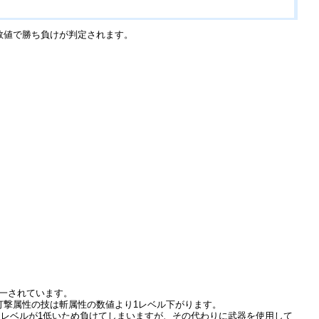
数値で勝ち負けが判定されます。
統一されています。
打撃属性の技は斬属性の数値より1レベル下がります。
レベルが1低いため負けてしまいますが、その代わりに武器を使用して