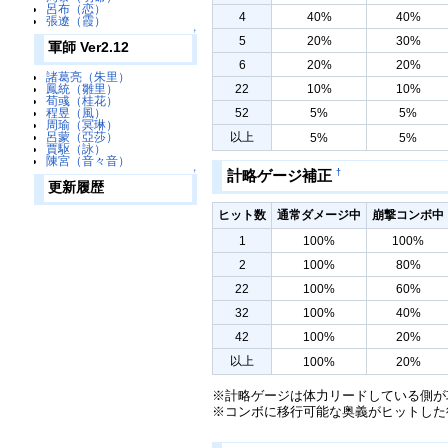
呂布（恋）
4
40%
40%
張遼（霞）
↑
5
20%
30%
軍師 Ver2.12
6
20%
20%
諸葛亮（朱里）
22
10%
10%
鳳統（雛里）
荀彧（桂花）
52
5%
5%
程昱（風）
周瑜（冥琳）
以上
呂蒙（亞莎）
5%
5%
賈駆（詠）
陳宮（音々音）
†
計略ゲージ補正
↑
更新履歴
ヒット数
通常ダメージ中
崩撃コンボ中
1
100%
100%
2
100%
80%
22
100%
60%
32
100%
40%
42
100%
20%
以上
100%
20%
※計略ゲージは体力リードしている側が
※コンボに移行可能な奥義がヒットした