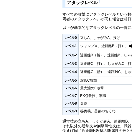
†
アタックレベル
すべての攻撃にアタックレベルという数
両者のアタックレベルが同じ場合は相打
以下が基本的なアタックレベルの一覧に
レベル0
立ちA、しゃがみA、投げ
レベル1
ジャンプＡ、近距離B（打）、
レベル2
近距離B（斬）、遠距離B、しゃ
レベル3
近距離C（打）、しゃがみC（
レベル4
近距離C（斬）、遠距離C、しゃ
レベル5
溜めC攻撃
レベル6
最大溜めC攻撃
レベル7
EX必殺技、軍師
レベル8
奥義
レベル9
秘奥義、呂蒙のちくわ
通常技の立ちA、しゃがみA、遠距離B
それ以外の通常技や崩撃属性技は、武器
例えば同じ近距離B攻撃の斬属性の技と