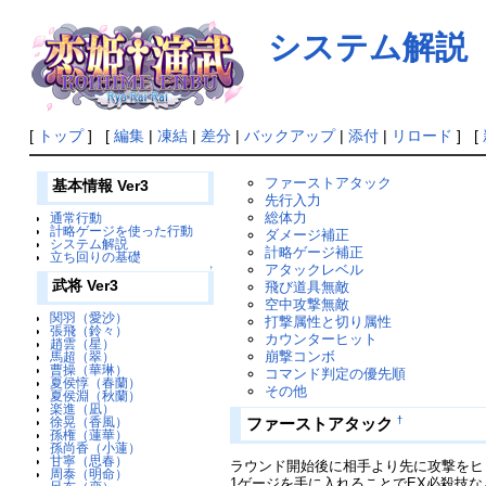
システム解説 (V
[
トップ
] [
編集
|
凍結
|
差分
|
バックアップ
|
添付
|
リロード
] [
ファーストアタック
基本情報 Ver3
先行入力
総体力
通常行動
計略ゲージを使った行動
ダメージ補正
システム解説
計略ゲージ補正
立ち回りの基礎
アタックレベル
↑
武将 Ver3
飛び道具無敵
空中攻撃無敵
関羽（愛沙）
打撃属性と切り属性
張飛（鈴々）
カウンターヒット
趙雲（星）
崩撃コンボ
馬超（翠）
曹操（華琳）
コマンド判定の優先順
夏侯惇（春蘭）
その他
夏侯淵（秋蘭）
楽進（凪）
†
ファーストアタック
徐晃（香風）
孫権（蓮華）
孫尚香（小蓮）
甘寧（思春）
ラウンド開始後に相手より先に攻撃をヒ
周泰（明命）
1ゲージを手に入れることでEX必殺技