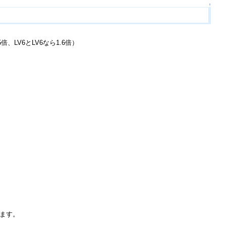
↑
、LV6とLV6なら1.6倍）
ります。