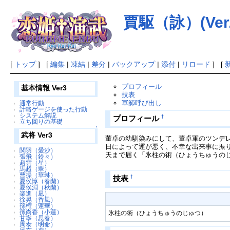
賈駆（詠）(Ver.
[
トップ
] [
編集
|
凍結
|
差分
|
バックアップ
|
添付
|
リロード
] [
プロフィール
基本情報 Ver3
技表
軍師呼び出し
通常行動
計略ゲージを使った行動
システム解説
†
プロフィール
立ち回りの基礎
↑
武将 Ver3
董卓の幼馴染みにして、董卓軍のツンデ
日によって運が悪く、不幸な出来事に振
関羽（愛沙）
天まで届く「氷柱の術（ひょうちゅうの
張飛（鈴々）
趙雲（星）
馬超（翠）
曹操（華琳）
†
技表
夏侯惇（春蘭）
夏侯淵（秋蘭）
楽進（凪）
徐晃（香風）
孫権（蓮華）
孫尚香（小蓮）
氷柱の術（ひょうちゅうのじゅつ）
甘寧（思春）
周泰（明命）