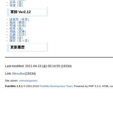
呂布（恋）
張遼（霞）
↑
軍師 Ver2.12
諸葛亮（朱里）
鳳統（雛里）
荀彧（桂花）
程昱（風）
周瑜（冥琳）
呂蒙（亞莎）
賈駆（詠）
陳宮（音々音）
↑
更新履歴
Last-modified: 2021-04-23 (金) 00:14:55 (1933d)
Link:
MenuBar
(1933d)
Site admin:
unknowngames
PukiWiki 1.5.1
© 2001-2016
PukiWiki Development Team
. Powered by PHP 5.3.3. HTML conv