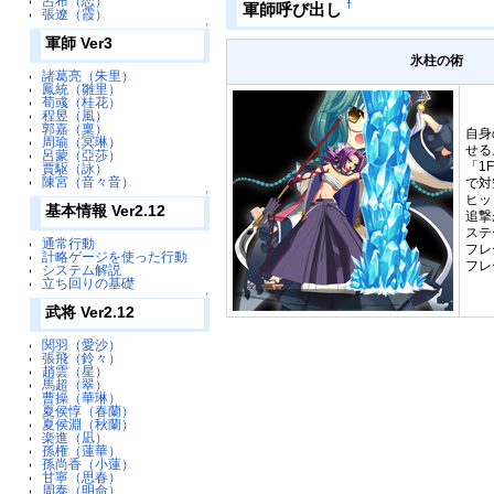
呂布（恋）
†
軍師呼び出し
張遼（霞）
↑
軍師 Ver3
氷柱の術
諸葛亮（朱里）
鳳統（雛里）
荀彧（桂花）
程昱（風）
郭嘉（稟）
自身
周瑜（冥琳）
せる
呂蒙（亞莎）
「1
賈駆（詠）
陳宮（音々音）
で対
↑
ヒッ
基本情報 Ver2.12
追撃
ステ
通常行動
フレ
計略ゲージを使った行動
フレ
システム解説
立ち回りの基礎
↑
武将 Ver2.12
関羽（愛沙）
張飛（鈴々）
趙雲（星）
馬超（翠）
曹操（華琳）
夏侯惇（春蘭）
夏侯淵（秋蘭）
楽進（凪）
孫権（蓮華）
孫尚香（小蓮）
甘寧（思春）
周泰（明命）