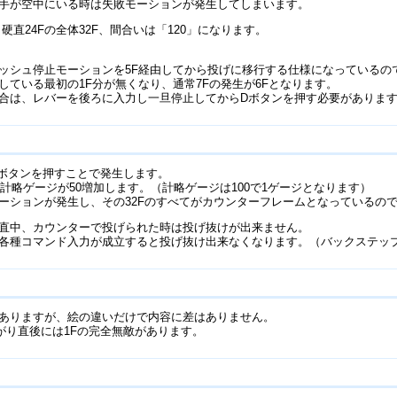
手が空中にいる時は失敗モーションが発生してしまいます。
硬直24Fの全体32F、間合いは「120」になります。
シュ停止モーションを5F経由してから投げに移行する仕様になっているので発生に
知している最初の1F分が無くなり、通常7Fの発生が6Fとなります。
合は、レバーを後ろに入力し一旦停止してからDボタンを押す必要がありま
Dボタンを押すことで発生します。
計略ゲージが50増加します。（計略ゲージは100で1ゲージとなります）
ーションが発生し、その32Fのすべてがカウンターフレームとなっているの
直中、カウンターで投げられた時は投げ抜けが出来ません。
各種コマンド入力が成立すると投げ抜け出来なくなります。（バックステッ
ありますが、絵の違いだけで内容に差はありません。
がり直後には1Fの完全無敵があります。