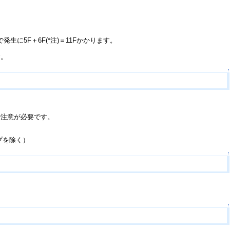
5F＋6F(*注)＝11Fかかります。
す。
↑
で注意が必要です。
プを除く）
↑
↑