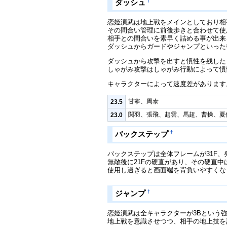
†
ダッシュ
恋姫演武は地上戦をメインとしており相
その間合い管理に前後歩きと合わせて使
相手との間合いを素早く詰める事が出来
ダッシュからガードやジャンプといった
ダッシュから攻撃を出すと慣性を残した
しゃがみ攻撃はしゃがみ行動によって慣
キャラクターによって速度差があります
甘寧、周泰
23.5
関羽、張飛、趙雲、馬超、曹操、夏
23.0
†
バックステップ
バックステップは全体フレームが31F、
無敵後に21Fの硬直があり、その硬直
使用し過ぎると画面端を背負いやすくな
†
ジャンプ
恋姫演武は全キャラクターが3Bという
地上戦を意識させつつ、相手の地上技を