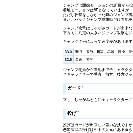
ジャンプは開始モーションの1F目から
着地モーションは8Fとなっていますが
ただし攻撃をしなかった時のジャンプ着
また、バックジャンプ攻撃時だけ着地モ
ジャンプ攻撃はしゃがみガードが出来な
下方向に判定の大きいジャンプ攻撃をジ
キャラクターによって速度差があります
関羽、張飛、趙雲、馬超、曹操、夏
33.0
楽進、甘寧
32.5
ジャンプ開始から着地まで全キャラクタ
全キャラクターで垂直、前方、後方ジャ
†
ガード
立ち、しゃがみともに全キャラクター共
†
投げ
投げはガードが出来ない強力な技ですが
恋姫演武の投げは相手の足元にある食ら