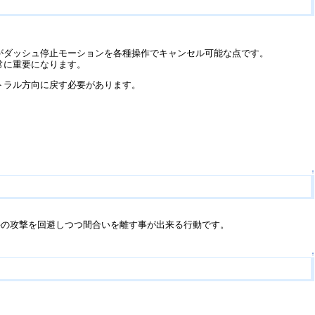
がダッシュ停止モーションを各種操作でキャンセル可能な点です。
常に重要になります。
トラル方向に戻す必要があります。
↑
手の攻撃を回避しつつ間合いを離す事が出来る行動です。
↑