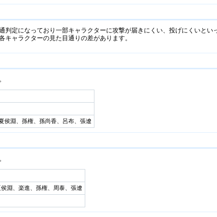
通判定になっており一部キャラクターに攻撃が届きにくい、投げにくいとい
各キャラクターの見た目通りの差があります。
。
夏侯淵、孫権、孫尚香、呂布、張遼
。
夏侯淵、楽進、孫権、周泰、張遼