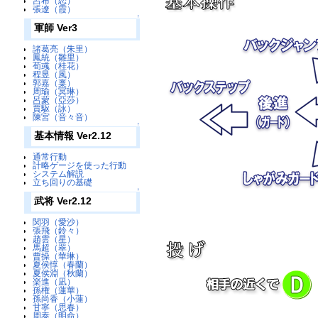
呂布（恋）
張遼（霞）
↑
軍師 Ver3
諸葛亮（朱里）
鳳統（雛里）
荀彧（桂花）
程昱（風）
郭嘉（稟）
周瑜（冥琳）
呂蒙（亞莎）
賈駆（詠）
陳宮（音々音）
↑
基本情報 Ver2.12
通常行動
計略ゲージを使った行動
システム解説
立ち回りの基礎
↑
武将 Ver2.12
関羽（愛沙）
張飛（鈴々）
趙雲（星）
馬超（翠）
曹操（華琳）
夏侯惇（春蘭）
夏侯淵（秋蘭）
楽進（凪）
孫権（蓮華）
孫尚香（小蓮）
甘寧（思春）
周泰（明命）