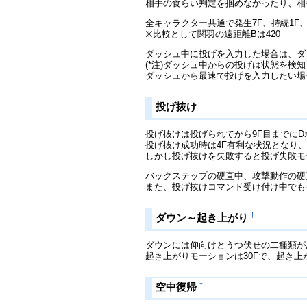
相手の食らい判定を掴めなかったり、相
全キャラクター共通で発生7F、持続1F、
※比較として関羽の遠距離Bは420
ダッシュ中に投げを入力した場合は、ダッ
(*注)ダッシュ中からの投げは状態を検
ダッシュから最速で投げを入力したい場
†
投げ抜け
投げ抜けは投げられてから9F目までに
投げ抜け成功時は4F有利な状況となり、
しかし投げ抜けを失敗すると投げ失敗モ
バックステップの硬直中、攻撃動作の硬
また、投げ抜けコマンド受け付け中でも
†
ダウン～起き上がり
ダウンには仰向けとうつ伏せの二種類が
起き上がりモーションは30Fで、起き上
†
空中復帰