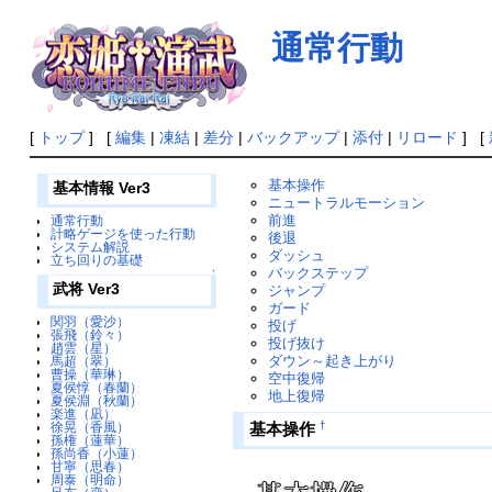
通常行動
[
トップ
] [
編集
|
凍結
|
差分
|
バックアップ
|
添付
|
リロード
] [
基本操作
基本情報 Ver3
ニュートラルモーション
前進
通常行動
計略ゲージを使った行動
後退
システム解説
ダッシュ
立ち回りの基礎
バックステップ
↑
武将 Ver3
ジャンプ
ガード
関羽（愛沙）
投げ
張飛（鈴々）
投げ抜け
趙雲（星）
ダウン～起き上がり
馬超（翠）
曹操（華琳）
空中復帰
夏侯惇（春蘭）
地上復帰
夏侯淵（秋蘭）
楽進（凪）
†
基本操作
徐晃（香風）
孫権（蓮華）
孫尚香（小蓮）
甘寧（思春）
周泰（明命）