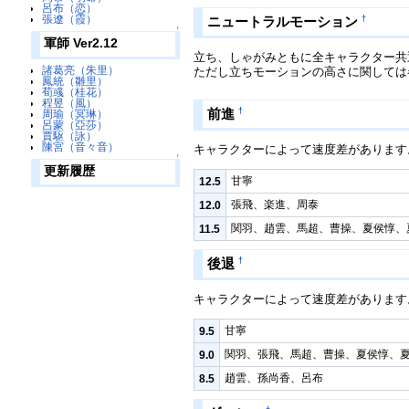
呂布（恋）
張遼（霞）
†
ニュートラルモーション
↑
軍師 Ver2.12
立ち、しゃがみともに全キャラクター共
諸葛亮（朱里）
ただし立ちモーションの高さに関しては
鳳統（雛里）
荀彧（桂花）
程昱（風）
†
前進
周瑜（冥琳）
呂蒙（亞莎）
賈駆（詠）
陳宮（音々音）
キャラクターによって速度差があります
↑
更新履歴
甘寧
12.5
張飛、楽進、周泰
12.0
関羽、趙雲、馬超、曹操、夏侯惇、
11.5
†
後退
キャラクターによって速度差があります
甘寧
9.5
関羽、張飛、馬超、曹操、夏侯惇、
9.0
趙雲、孫尚香、呂布
8.5