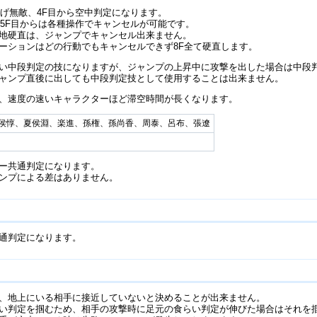
投げ無敵、4F目から空中判定になります。
、5F目からは各種操作でキャンセルが可能です。
地硬直は、ジャンプでキャンセル出来ません。
ーションはどの行動でもキャンセルできず8F全て硬直します。
い中段判定の技になりますが、ジャンプの上昇中に攻撃を出した場合は中段
ャンプ直後に出しても中段判定技として使用することは出来ません。
、速度の速いキャラクターほど滞空時間が長くなります。
侯惇、夏侯淵、楽進、孫権、孫尚香、周泰、呂布、張遼
ー共通判定になります。
ンプによる差はありません。
通判定になります。
、地上にいる相手に接近していないと決めることが出来ません。
い判定を掴むため、相手の攻撃時に足元の食らい判定が伸びた場合はそれを