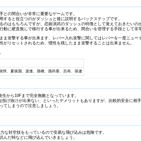
手との間合いが非常に重要なゲームです。
用すると役立つのがダッシュと後に説明するバックステップです。
るのはもちろんですが、恋姫演武のダッシュの特徴として覚えておきたいの
行動に硬直無しで移行する事が出来るため、間合いを管理する手段として非
まま攻撃する事が出来ます、レバー入れ攻撃に関してはレバーを一度ニュー
性がリセットされるため、慣性を残したまま攻撃することは出来ません。
。
侯惇、夏侯淵、楽進、孫権、孫尚香、呂布、張遼
発生から10Fまで完全無敵となっています。
中は投げ抜けが出来ない、といったデメリットもありますが、比較的安全に相
ってしまうので注意しましょう。
強力な対空技をもっているので安易な飛び込みは危険です。
読んだ時などに飛び込んでいきましょう。