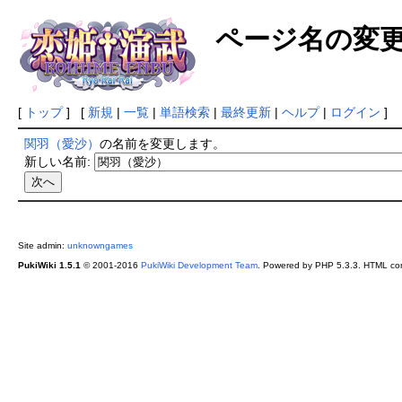
ページ名の変
[
トップ
] [
新規
|
一覧
|
単語検索
|
最終更新
|
ヘルプ
|
ログイン
]
関羽（愛沙）
の名前を変更します。
新しい名前:
Site admin:
unknowngames
PukiWiki 1.5.1
© 2001-2016
PukiWiki Development Team
. Powered by PHP 5.3.3. HTML conv