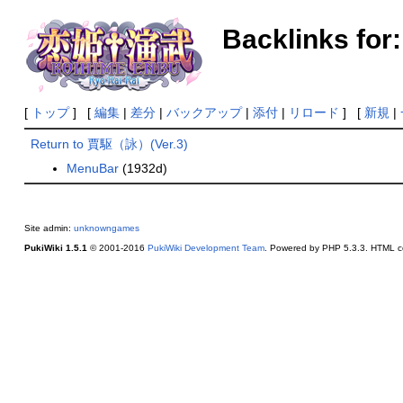
Backlinks fo
[
トップ
] [
編集
|
差分
|
バックアップ
|
添付
|
リロード
] [
新規
|
Return to 賈駆（詠）(Ver.3)
MenuBar
(1932d)
Site admin:
unknowngames
PukiWiki 1.5.1
© 2001-2016
PukiWiki Development Team
. Powered by PHP 5.3.3. HTML co