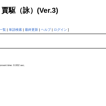
r: 賈駆（詠）(Ver.3)
一覧
|
単語検索
|
最終更新
|
ヘルプ
|
ログイン
]
nvert time: 0.002 sec.