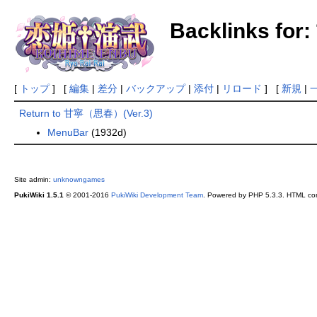
Backlinks fo
[
トップ
] [
編集
|
差分
|
バックアップ
|
添付
|
リロード
] [
新規
|
Return to 甘寧（思春）(Ver.3)
MenuBar
(1932d)
Site admin:
unknowngames
PukiWiki 1.5.1
© 2001-2016
PukiWiki Development Team
. Powered by PHP 5.3.3. HTML conv