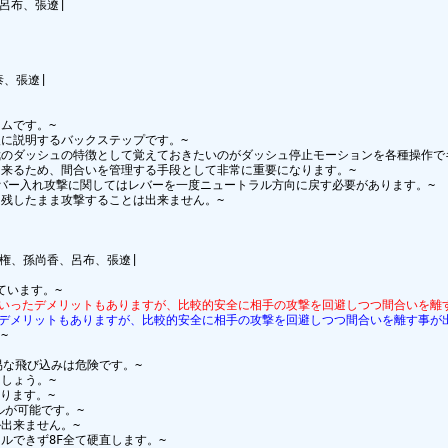
呂布、張遼|

、張遼|

です。~

に説明するバックステップです。~

のダッシュの特徴として覚えておきたいのがダッシュ停止モーションを各種操作でキ
来るため、間合いを管理する手段として非常に重要になります。~

バー入れ攻撃に関してはレバーを一度ニュートラル方向に戻す必要があります。~

残したまま攻撃することは出来ません。~

権、孫尚香、呂布、張遼|

といったデメリットもありますが、比較的安全に相手の攻撃を回避しつつ間合いを離
たデメリットもありますが、比較的安全に相手の攻撃を回避しつつ間合いを離す事が


な飛び込みは危険です。~

ょう。~

ます。~

が可能です。~

来ません。~

できず8F全て硬直します。~
