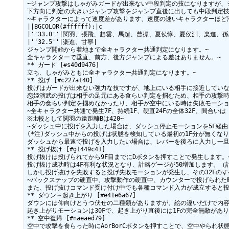
~ジャンプ攻撃はしゃがみガードが出来ない中段判定の技になりますが、
下方向に判定の大きいジャンプ攻撃をジャンプ直後に出しても中段判定技
~キャラクターによって速度差があります、速度の速いキャラクターほど滞
||BGCOLOR(#ffffff):|c

|''33.0''|関羽、張飛、趙雲、馬超、曹操、夏侯惇、夏侯淵、楽進、
|''32.5''|楽進、甘寧|

ジャンプ開始から着地まで全キャラクター共通判定になります。~

全キャラクターで垂直、前方、後方ジャンプによる差はありません。~

** ガード [#s40d9476]

立ち、しゃがみともに全キャラクター共通判定になります。~

** 投げ [#c227a140]

投げはガードが出来ない強力な技ですが、地上にいる相手に接近していな
恋姫演武の投げは相手の足元にある食らい判定を掴むため、相手の攻撃時
相手の食らい判定を掴めなかったり、相手が空中にいる時は失敗モーショ
~全キャラクター共通で発生7F、持続1F、硬直24Fの全体32F、間合いは「
※比較として関羽の遠距離Bは420~

~ダッシュ中に投げを入力した場合は、ダッシュ停止モーションを5F経由して
(*注)ダッシュ中からの投げは状態を検知している最初の1F分が無くなり、
ダッシュから最速で投げを入力したい場合は、レバーを後ろに入力し一旦停
** 投げ抜け [#g1449c41]

投げ抜けは投げられてから9F目までにDボタンを押すことで発生します。~
投げ抜け成功時は4F有利な状況となり、計略ゲージが50増加します。（計略
しかし投げ抜けを失敗すると投げ失敗モーションが発生し、その32Fのす
~バックステップの硬直中、攻撃動作の硬直中、カウンターで投げられた時
また、投げ抜けコマンド受け付け中でも各種コマンド入力が成立すると投
** ダウン～起き上がり [#e41e6a67]

ダウンには仰向けとうつ伏せの二種類がありますが、絵の違いだけで内容に
起き上がりモーションは30Fで、起き上がり直後には1Fの完全無敵がありま
** 空中復帰 [#naeaed79]

空中で攻撃を食らった時にAorBorCボタンを押すことで、空中やられ状態