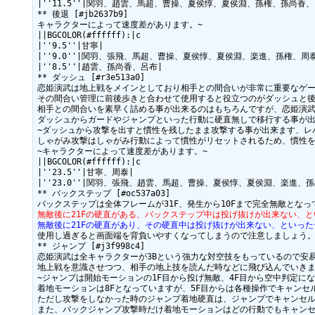
|''11.5''|関羽、趙雲、馬超、曹操、夏侯惇、夏侯淵、孫権、孫尚香、
** 後退 [#jb2637b9]

キャラクターによって速度差があります。~

||BGCOLOR(#ffffff):|c

|''9.5''|甘寧|

|''9.0''|関羽、張飛、馬超、曹操、夏侯惇、夏侯淵、楽進、孫権、周泰
|''8.5''|趙雲、孫尚香、呂布|

** ダッシュ [#r3e513a0]

恋姫演武は地上戦をメインとしており相手との間合いが非常に重要なゲーム
その間合い管理に前後歩きと合わせて使用すると役立つのがダッシュと後
相手との間合いを素早く詰める事が出来るのはもちろんですが、恋姫演武
ダッシュからガードやジャンプといった行動に硬直無しで移行する事が出
~ダッシュから攻撃を出すと慣性を残したまま攻撃する事が出来ます、レ
しゃがみ攻撃はしゃがみ行動によって慣性がリセットされるため、慣性を
~キャラクターによって速度差があります。~

||BGCOLOR(#ffffff):|c

|''23.5''|甘寧、周泰|

|''23.0''|関羽、張飛、趙雲、馬超、曹操、夏侯惇、夏侯淵、楽進、孫
** バックステップ [#oc537a03]

無敵後に21Fの硬直がある、バックステップ中は投げ抜けが出来ない、
無敵後に21Fの硬直があり、その硬直中は投げ抜けが出来ない、といっ
使用し過ぎると画面端を背負いやすくなってしまうので注意しましょう。~
** ジャンプ [#j3f998c4]

恋姫演武は全キャラクターが3Bという強力な対空技をもっているので安易
地上戦を意識させつつ、相手の地上技を読んだ時などに飛び込んでいきまし
~ジャンプは開始モーションの1F目から投げ無敵、4F目から空中判定になり
着地モーションは8Fとなっていますが、5F目からは各種操作でキャンセル
ただし攻撃をしなかった時のジャンプ着地硬直は、ジャンプでキャンセル出
また、バックジャンプ攻撃時だけ着地モーションはどの行動でもキャンセル