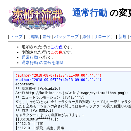
通常行動
の変
[
トップ
] [
編集
|
差分
|
バックアップ
|
添付
|
リロード
] [
新規
|
追加された行は
この色
です。
削除された行は
この色
です。
通常行動
へ行く。
通常行動 の差分を削除
#author("2018-08-07T21:34:11+09:00","","")
#author("2018-09-06T20:40:13+09:00","","")
#contents

** 基本操作 [#s4cada1c]

&ref(http://koihime-ac.jp/wiki/image/system/kihon.png);

** ニュートラルモーション [#v4134447]

立ち、しゃがみともに全キャラクター共通判定になっており一部キャラク
ただし立ちモーションの高さに関しては各キャラクターの見た目通りの差が
** 前進 [#of8381c1]

キャラクターによって速度差があります。~

||BGCOLOR(#ffffff):|c

|''12.5''|甘寧|

|''12.0''|張飛、楽進、周泰|
