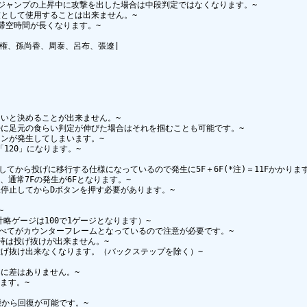
ジャンプの上昇中に攻撃を出した場合は中段判定ではなくなります。~

として使用することは出来ません。~

空時間が長くなります。~

孫権、孫尚香、周泰、呂布、張遼|

いと決めることが出来ません。~

に足元の食らい判定が伸びた場合はそれを掴むことも可能です。~

ンが発生してしまいます。~

120」になります。~

から投げに移行する仕様になっているので発生に5F＋6F(*注)＝11Fかかります
通常7Fの発生が6Fとなります。~

止してからDボタンを押す必要があります。~



ゲージは100で1ゲージとなります）~

べてがカウンターフレームとなっているので注意が必要です。~

は投げ抜けが出来ません。~

げ抜け出来なくなります。（バックステップを除く）~

差はありません。~

す。~

から回復が可能です。~
