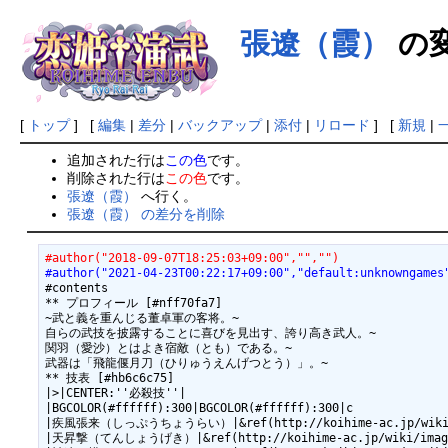
張遼（霞）
の
[
トップ
] [
編集
|
差分
|
バックアップ
|
添付
|
リロード
] [
新規
|
追加された行は
この色
です。
削除された行は
この色
です。
張遼（霞）
へ行く。
張遼（霞） の差分を削除
#author("2018-09-07T18:25:03+09:00","","")
#author("2021-04-23T00:22:17+09:00","default:unknowngames
#contents

** プロフィール [#nff70fa7]

~武と義を重んじる董卓軍の客将。~

自らの武技を披露することに喜びを見出す、誇り高き武人。~

関羽（愛沙）とはよき宿敵（とも）である。~

武器は「飛龍偃月刀（ひりゅうえんげつとう）」。~

** 技表 [#hb6c6c75]

|>|CENTER:''必殺技''|

|BGCOLOR(#ffffff):300|BGCOLOR(#ffffff):300|c

|疾風張来（しっぷうちょうらい）|&ref(http://koihime-ac.jp/wiki
|天昇撃（てんしょうげき）|&ref(http://koihime-ac.jp/wiki/ima