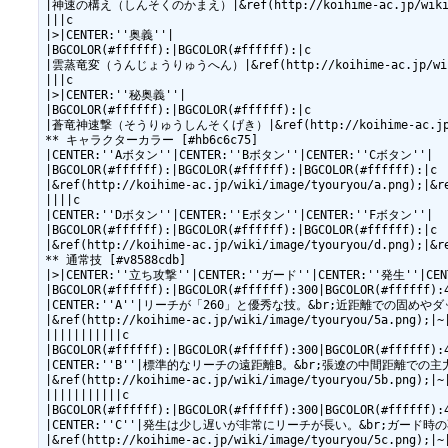
|神速の構え（しんそくのかまえ）|&ref(http://koihime-ac.jp/wiki/i
|||c

|>|CENTER:''奥義''|

|BGCOLOR(#ffffff):|BGCOLOR(#ffffff):|c

|雲蒸竜変（うんじょうりゅうへん）|&ref(http://koihime-ac.jp/wiki/i
|||c

|>|CENTER:''秘奥義''|

|BGCOLOR(#ffffff):|BGCOLOR(#ffffff):|c

|蒼竜神速撃（そうりゅうしんそくげき）|&ref(http://koihime-ac.jp/wik
** キャラクターカラー [#hb6c6c75]

|CENTER:''Aボタン''|CENTER:''Bボタン''|CENTER:''Cボタン''|

|BGCOLOR(#ffffff):|BGCOLOR(#ffffff):|BGCOLOR(#ffffff):|c

|&ref(http://koihime-ac.jp/wiki/image/tyouryou/a.png);|&r
||||c

|CENTER:''Dボタン''|CENTER:''Eボタン''|CENTER:''Fボタン''|

|BGCOLOR(#ffffff):|BGCOLOR(#ffffff):|BGCOLOR(#ffffff):|c

|&ref(http://koihime-ac.jp/wiki/image/tyouryou/d.png);|&r
** 通常技 [#v8588cdb]

|>|CENTER:''立ち攻撃''|CENTER:''ガード''|CENTER:''発生''|C
|BGCOLOR(#ffffff):|BGCOLOR(#ffffff):300|BGCOLOR(#ffffff):
|CENTER:''A''|リーチが「260」と優秀な技。&br;近距離での固めやダッシュで接
|&ref(http://koihime-ac.jp/wiki/image/tyouryou/5a.png);|~|
|||||||||||c

|BGCOLOR(#ffffff):|BGCOLOR(#ffffff):300|BGCOLOR(#ffffff):
|CENTER:''B''|標準的なリーチの遠距離B。&br;張遼の中間距離での主力牽制技、必
|&ref(http://koihime-ac.jp/wiki/image/tyouryou/5b.png);|~|
|||||||||||c

|BGCOLOR(#ffffff):|BGCOLOR(#ffffff):300|BGCOLOR(#ffffff):
|CENTER:''C''|発生は少し遅いが非常にリーチが長い。&br;ガード時の不利フレー
|&ref(http://koihime-ac.jp/wiki/image/tyouryou/5c.png);|~|