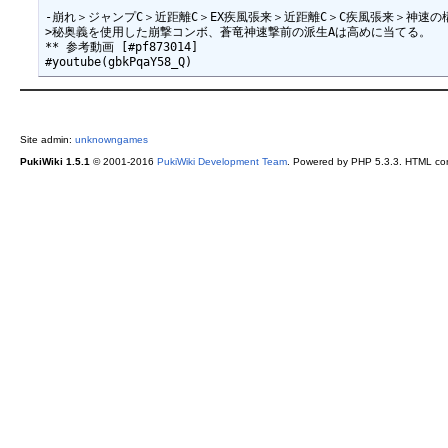
-崩れ＞ジャンプC＞近距離C＞EX疾風張来＞近距離C＞C疾風張来＞神速の
>秘奥義を使用した崩撃コンボ、蒼竜神速撃前の派生Aは高めに当てる。

** 参考動画 [#pf873014]

Site admin:
unknowngames
PukiWiki 1.5.1
© 2001-2016
PukiWiki Development Team
. Powered by PHP 5.3.3. HTML conv