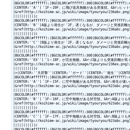
|BGCOLOR(#ffffff):|BGCOLOR(#ffffff):300|BGCOLOR(#ffffff):
|CENTER:''A''|「1F～20F」に飛び道具無敵がある突進技。&br;ヒット後にD
|&ref(http://koihime-ac.jp/wiki/image/tyouryou/236abc.png)
|||||||||||c

|BGCOLOR(#ffffff):|BGCOLOR(#ffffff):300|BGCOLOR(#ffffff):
|CENTER:''B''|A版より発生が「2F」遅くなるが、ダメージと突進距離がアップす
|&ref(http://koihime-ac.jp/wiki/image/tyouryou/236abc.png)
|||||||||||c

|BGCOLOR(#ffffff):|BGCOLOR(#ffffff):300|BGCOLOR(#ffffff):
|CENTER:''C''|B版より発生が「2F」遅くなるが、ダメージと突進距離がアップす
|&ref(http://koihime-ac.jp/wiki/image/tyouryou/236abc.png)
|||||||||||c

|BGCOLOR(#ffffff):|BGCOLOR(#ffffff):300|BGCOLOR(#ffffff):
|CENTER:''EX''|「1～18F」が完全無敵。&br;C版よりも突進距離が長く、端～
|&ref(http://koihime-ac.jp/wiki/image/tyouryou/236ex.png);
|||||||||||c

|>|CENTER:''天昇撃''|CENTER:''ガード''|CENTER:''発生''|CE
|BGCOLOR(#ffffff):|BGCOLOR(#ffffff):300|BGCOLOR(#ffffff):
|CENTER:''A''|「1F～15F」に空中無敵がある対空技。&br;発生が速いので
|&ref(http://koihime-ac.jp/wiki/image/tyouryou/623abc.png)
|||||||||||c

|BGCOLOR(#ffffff):|BGCOLOR(#ffffff):300|BGCOLOR(#ffffff):
|CENTER:''B''|「1F～16F」に空中無敵がある対空技。&br;A版よりも発
|&ref(http://koihime-ac.jp/wiki/image/tyouryou/623abc.png)
|||||||||||c

|BGCOLOR(#ffffff):|BGCOLOR(#ffffff):300|BGCOLOR(#ffffff):
|CENTER:''C''|「1F～17F」に空中無敵がある対空技。&br;B版よりも発
|&ref(http://koihime-ac.jp/wiki/image/tyouryou/623abc.png)
|||||||||||c

|BGCOLOR(#ffffff):|BGCOLOR(#ffffff):300|BGCOLOR(#ffffff):