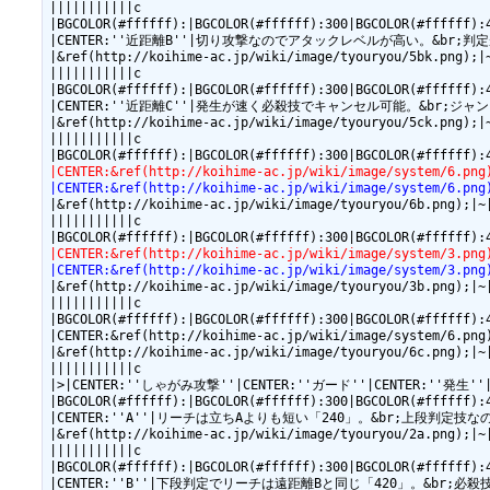
|||||||||||c

|BGCOLOR(#ffffff):|BGCOLOR(#ffffff):300|BGCOLOR(#ffffff):
|CENTER:''近距離B''|切り攻撃なのでアタックレベルが高い。&br;判定が大きめで
|&ref(http://koihime-ac.jp/wiki/image/tyouryou/5bk.png);|~
|||||||||||c

|BGCOLOR(#ffffff):|BGCOLOR(#ffffff):300|BGCOLOR(#ffffff):
|CENTER:''近距離C''|発生が速く必殺技でキャンセル可能。&br;ジャンプ攻撃が
|&ref(http://koihime-ac.jp/wiki/image/tyouryou/5ck.png);|~
|||||||||||c

|CENTER:&ref(http://koihime-ac.jp/wiki/image/sys
|CENTER:&ref(http://koihime-ac.jp/wiki/image/sys
|&ref(http://koihime-ac.jp/wiki/image/tyouryou/6b.png);|~|
|||||||||||c

|CENTER:&ref(http://koihime-ac.jp/wiki/image/system
|CENTER:&ref(http://koihime-ac.jp/wiki/image/system
|&ref(http://koihime-ac.jp/wiki/image/tyouryou/3b.png);|~|
|||||||||||c

|BGCOLOR(#ffffff):|BGCOLOR(#ffffff):300|BGCOLOR(#ffffff):
|CENTER:&ref(http://koihime-ac.jp/wiki/image/sys
|&ref(http://koihime-ac.jp/wiki/image/tyouryou/6c.png);|~|
|||||||||||c

|>|CENTER:''しゃがみ攻撃''|CENTER:''ガード''|CENTER:''発生''
|BGCOLOR(#ffffff):|BGCOLOR(#ffffff):300|BGCOLOR(#ffffff):
|CENTER:''A''|リーチは立ちAよりも短い「240」。&br;上段判定技なので6Bな
|&ref(http://koihime-ac.jp/wiki/image/tyouryou/2a.png);|~|
|||||||||||c

|BGCOLOR(#ffffff):|BGCOLOR(#ffffff):300|BGCOLOR(#ffffff):
|CENTER:''B''|下段判定でリーチは遠距離Bと同じ「420」。&br;必殺技でキ