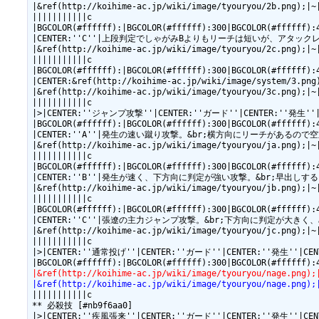
|&ref(http://koihime-ac.jp/wiki/image/tyouryou/2b.png);|~|
|||||||||||c

|BGCOLOR(#ffffff):|BGCOLOR(#ffffff):300|BGCOLOR(#ffffff):
|CENTER:''C''|上段判定でしゃがみBよりもリーチは短いが、アタックレベルが高
|&ref(http://koihime-ac.jp/wiki/image/tyouryou/2c.png);|~|
|||||||||||c

|BGCOLOR(#ffffff):|BGCOLOR(#ffffff):300|BGCOLOR(#ffffff):
|CENTER:&ref(http://koihime-ac.jp/wiki/image/syste
|&ref(http://koihime-ac.jp/wiki/image/tyouryou/3c.png);|~|
|||||||||||c

|>|CENTER:''ジャンプ攻撃''|CENTER:''ガード''|CENTER:''発生''
|BGCOLOR(#ffffff):|BGCOLOR(#ffffff):300|BGCOLOR(#ffffff):
|CENTER:''A''|発生の速い蹴り攻撃。&br;横方向にリーチがあるので空対空として使用
|&ref(http://koihime-ac.jp/wiki/image/tyouryou/ja.png);|~|
|||||||||||c

|BGCOLOR(#ffffff):|BGCOLOR(#ffffff):300|BGCOLOR(#ffffff):
|CENTER:''B''|発生が速く、下方向に判定が強い攻撃。&br;早出しすることで対空
|&ref(http://koihime-ac.jp/wiki/image/tyouryou/jb.png);|~|
|||||||||||c

|BGCOLOR(#ffffff):|BGCOLOR(#ffffff):300|BGCOLOR(#ffffff):
|CENTER:''C''|張遼の主力ジャンプ攻撃。&br;下方向に判定が大きく、めくり判
|&ref(http://koihime-ac.jp/wiki/image/tyouryou/jc.png);|~|
|||||||||||c

|>|CENTER:''通常投げ''|CENTER:''ガード''|CENTER:''発生''|C
|&ref(http://koihime-ac.jp/wiki/image/tyouryou/na
|&ref(http://koihime-ac.jp/wiki/image/tyouryou/
|||||||||||c

** 必殺技 [#nb9f6aa0]

|>|CENTER:''疾風張来''|CENTER:''ガード''|CENTER:''発生''|C