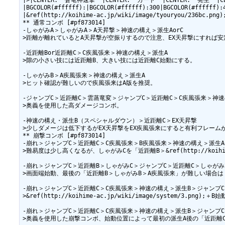
|>|CENTER:''蒼竜神速撃''|CENTER:''ガード''|CENTER:''発生''|
|BGCOLOR(#ffffff):|BGCOLOR(#ffffff):300|BGCOLOR(#ffffff):
|&ref(http://koihime-ac.jp/wiki/image/tyouryou/2
** 通常コンボ [#pf873014]

-しゃがみA＞しゃがみA＞A天昇撃＞神速の構え＞派生AorC

>距離が離れているとA天昇撃が空振りするので注意、EX天昇撃にすれば安
-近距離Bor近距離C＞C疾風張来＞神速の構え＞派生A

>隙の小さい技には近距離B、大きい技には近距離C始動にする。

-しゃがみB＞A疾風張来＞神速の構え＞派生A

>ヒット確認が難しいので疾風張来はA版を推奨。

-ジャンプC＞近距離C＞雲蒸竜変＞ジャンプC＞近距離C＞C疾風張来＞神速
>奥義を使用した高ダメージコンボ。

-神速の構え・派生B（スペシャルダウン）＞近距離C＞EX天昇撃

>少しダメージは低下するがEX天昇撃をEX疾風張来にすると有利フレームが
** 崩撃コンボ [#pf873014]

-崩れ＞ジャンプC＞近距離C＞C疾風張来＞B疾風張来＞神速の構え＞派生A
>難易度は少し高くなるが、しゃがみCを「近距離B＞&ref(http://koihime-
-崩れ＞ジャンプC＞近距離B＞しゃがみC＞ジャンプC＞近距離C＞しゃがみ
>画面端始動、最後の「近距離B＞しゃがみB＞A疾風張来」が難しい場合は
-崩れ＞ジャンプC＞近距離C＞C疾風張来＞神速の構え＞派生B＞ジャンプC
>&ref(http://koihime-ac.jp/wiki/image/system
-崩れ＞ジャンプC＞近距離C＞C疾風張来＞神速の構え＞派生B＞ジャンプC
>奥義を使用した崩撃コンボ、始動位置によって最初の派生A後の「近距離C