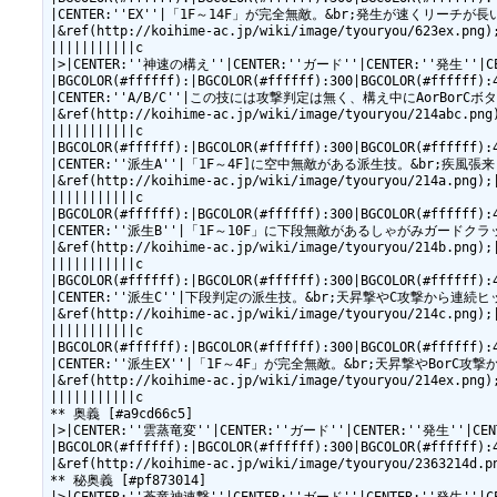
|CENTER:''EX''|「1F～14F」が完全無敵。&br;発生が速くリーチが長いのでA攻
|&ref(http://koihime-ac.jp/wiki/image/tyouryou/623ex.png);
|||||||||||c

|>|CENTER:''神速の構え''|CENTER:''ガード''|CENTER:''発生''|
|BGCOLOR(#ffffff):|BGCOLOR(#ffffff):300|BGCOLOR(#ffffff):
|CENTER:''A/B/C''|この技には攻撃判定は無く、構え中にAorBorCボタン
|&ref(http://koihime-ac.jp/wiki/image/tyouryou/214abc.png)
|||||||||||c

|BGCOLOR(#ffffff):|BGCOLOR(#ffffff):300|BGCOLOR(#ffffff):
|CENTER:''派生A''|「1F～4F]に空中無敵がある派生技。&br;疾風張来＆天昇
|&ref(http://koihime-ac.jp/wiki/image/tyouryou/214a.png);|
|||||||||||c

|BGCOLOR(#ffffff):|BGCOLOR(#ffffff):300|BGCOLOR(#ffffff):
|CENTER:''派生B''|「1F～10F」に下段無敵があるしゃがみガードクラッシ
|&ref(http://koihime-ac.jp/wiki/image/tyouryou/214b.png);|
|||||||||||c

|BGCOLOR(#ffffff):|BGCOLOR(#ffffff):300|BGCOLOR(#ffffff):
|CENTER:''派生C''|下段判定の派生技。&br;天昇撃やC攻撃から連続ヒットする
|&ref(http://koihime-ac.jp/wiki/image/tyouryou/214c.png);|
|||||||||||c

|BGCOLOR(#ffffff):|BGCOLOR(#ffffff):300|BGCOLOR(#ffffff):
|CENTER:''派生EX''|「1F～4F」が完全無敵。&br;天昇撃やBorC攻撃から連続
|&ref(http://koihime-ac.jp/wiki/image/tyouryou/214ex.png);
|||||||||||c

** 奥義 [#a9cd66c5]

|>|CENTER:''雲蒸竜変''|CENTER:''ガード''|CENTER:''発生''|C
|BGCOLOR(#ffffff):|BGCOLOR(#ffffff):300|BGCOLOR(#ffffff):
|&ref(http://koihime-ac.jp/wiki/image/tyouryou/2363
** 秘奥義 [#pf873014]
