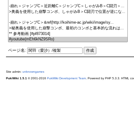
ページ名:
Site admin:
unknowngames
PukiWiki 1.5.1
© 2001-2016
PukiWiki Development Team
. Powered by PHP 5.3.3. HTML conv