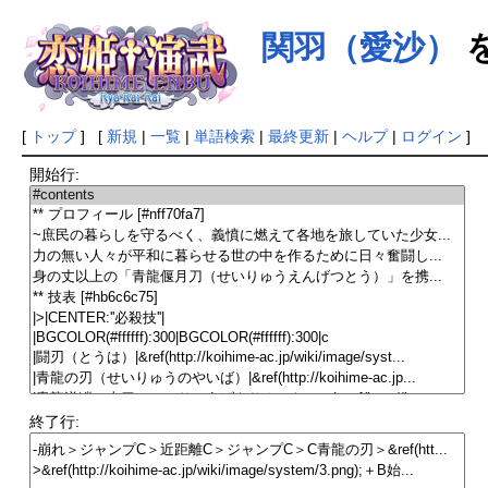
関羽（愛沙）
[
トップ
] [
新規
|
一覧
|
単語検索
|
最終更新
|
ヘルプ
|
ログイン
]
開始行:
終了行: