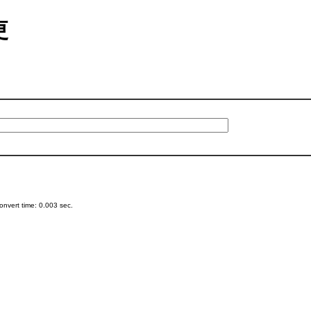
更
nvert time: 0.003 sec.