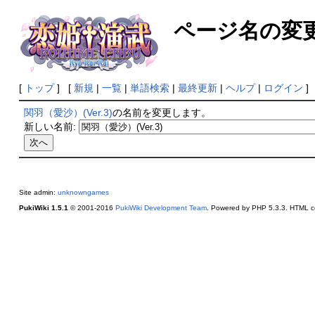
ページ名の変
[
トップ
] [
新規
|
一覧
|
単語検索
|
最終更新
|
ヘルプ
|
ログイン
]
関羽（愛沙）(Ver.3)
の名前を変更します。
新しい名前:
Site admin:
unknowngames
PukiWiki 1.5.1
© 2001-2016
PukiWiki Development Team
. Powered by PHP 5.3.3. HTML co