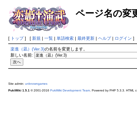
ページ名の変
[
トップ
] [
新規
|
一覧
|
単語検索
|
最終更新
|
ヘルプ
|
ログイン
]
楽進（凪）(Ver.3)
の名前を変更します。
新しい名前:
Site admin:
unknowngames
PukiWiki 1.5.1
© 2001-2016
PukiWiki Development Team
. Powered by PHP 5.3.3. HTML co