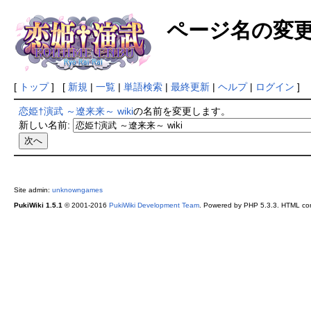
ページ名の変
[
トップ
] [
新規
|
一覧
|
単語検索
|
最終更新
|
ヘルプ
|
ログイン
]
恋姫†演武 ～遼来来～ wiki
の名前を変更します。
新しい名前:
Site admin:
unknowngames
PukiWiki 1.5.1
© 2001-2016
PukiWiki Development Team
. Powered by PHP 5.3.3. HTML conv