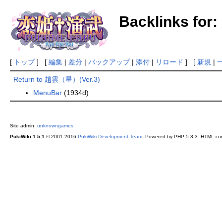
Backlinks fo
[
トップ
] [
編集
|
差分
|
バックアップ
|
添付
|
リロード
] [
新規
|
Return to 趙雲（星）(Ver.3)
MenuBar
(1934d)
Site admin:
unknowngames
PukiWiki 1.5.1
© 2001-2016
PukiWiki Development Team
. Powered by PHP 5.3.3. HTML conv