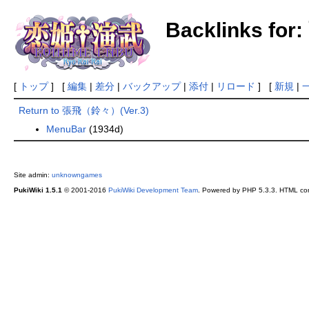
Backlinks fo
[
トップ
] [
編集
|
差分
|
バックアップ
|
添付
|
リロード
] [
新規
|
Return to 張飛（鈴々）(Ver.3)
MenuBar
(1934d)
Site admin:
unknowngames
PukiWiki 1.5.1
© 2001-2016
PukiWiki Development Team
. Powered by PHP 5.3.3. HTML conv