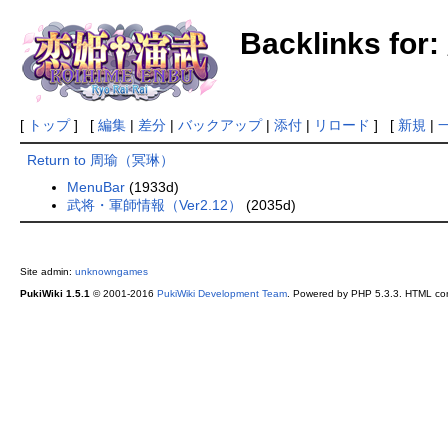
Backlinks f
[
トップ
] [
編集
|
差分
|
バックアップ
|
添付
|
リロード
] [
新規
|
Return to 周瑜（冥琳）
MenuBar
(1933d)
武将・軍師情報（Ver2.12）
(2035d)
Site admin:
unknowngames
PukiWiki 1.5.1
© 2001-2016
PukiWiki Development Team
. Powered by PHP 5.3.3. HTML conv