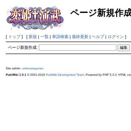
ページ新規作
[
トップ
] [
新規
|
一覧
|
単語検索
|
最終更新
|
ヘルプ
|
ログイン
]
ページ新規作成:
Site admin:
unknowngames
PukiWiki 1.5.1
© 2001-2016
PukiWiki Development Team
. Powered by PHP 5.3.3. HTML conv