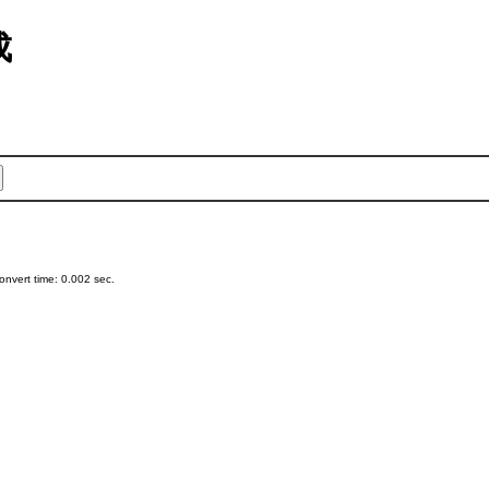
成
nvert time: 0.002 sec.