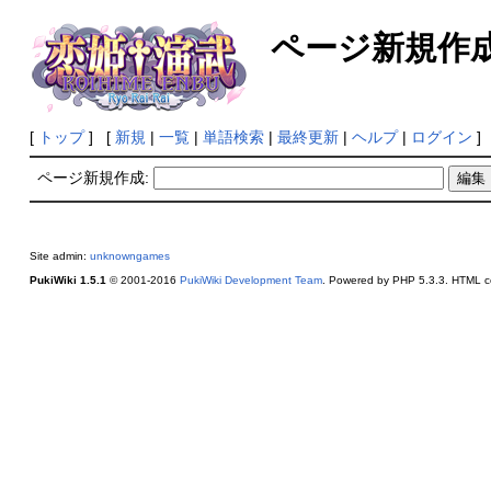
ページ新規作
[
トップ
] [
新規
|
一覧
|
単語検索
|
最終更新
|
ヘルプ
|
ログイン
]
ページ新規作成:
Site admin:
unknowngames
PukiWiki 1.5.1
© 2001-2016
PukiWiki Development Team
. Powered by PHP 5.3.3. HTML co