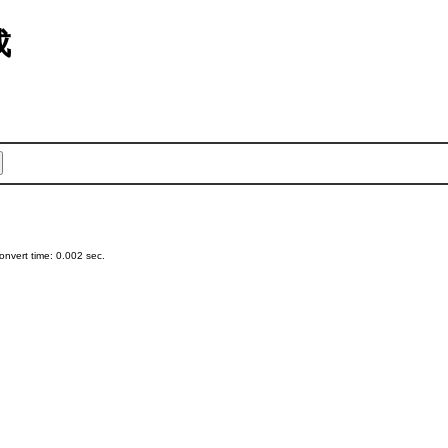
成
nvert time: 0.002 sec.