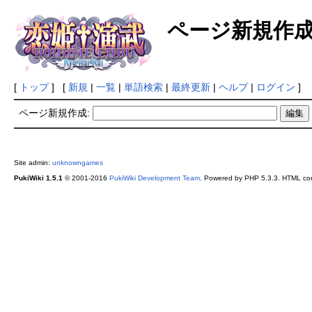
ページ新規作
[
トップ
] [
新規
|
一覧
|
単語検索
|
最終更新
|
ヘルプ
|
ログイン
]
ページ新規作成:
Site admin:
unknowngames
PukiWiki 1.5.1
© 2001-2016
PukiWiki Development Team
. Powered by PHP 5.3.3. HTML conv