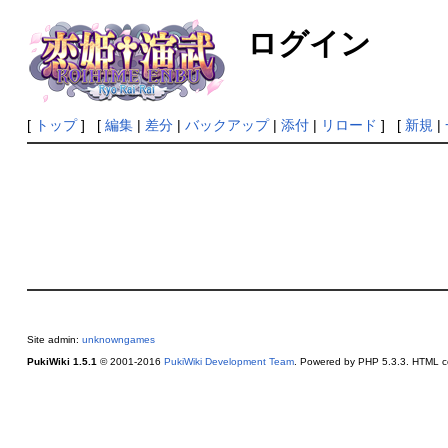
ログイン
[
トップ
] [
編集
|
差分
|
バックアップ
|
添付
|
リロード
] [
新規
|
Site admin:
unknowngames
PukiWiki 1.5.1
© 2001-2016
PukiWiki Development Team
. Powered by PHP 5.3.3. HTML co