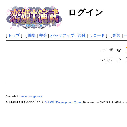
ログイン
[
トップ
] [
編集
|
差分
|
バックアップ
|
添付
|
リロード
] [
新規
|
ユーザー名:
パスワード:
Site admin:
unknowngames
PukiWiki 1.5.1
© 2001-2016
PukiWiki Development Team
. Powered by PHP 5.3.3. HTML conv