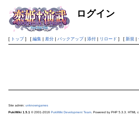
ログイン
[
トップ
] [
編集
|
差分
|
バックアップ
|
添付
|
リロード
] [
新規
|
Site admin:
unknowngames
PukiWiki 1.5.1
© 2001-2016
PukiWiki Development Team
. Powered by PHP 5.3.3. HTML co