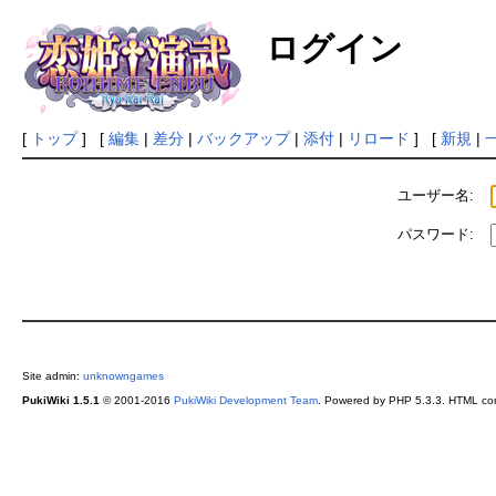
ログイン
[
トップ
] [
編集
|
差分
|
バックアップ
|
添付
|
リロード
] [
新規
|
ユーザー名:
パスワード:
Site admin:
unknowngames
PukiWiki 1.5.1
© 2001-2016
PukiWiki Development Team
. Powered by PHP 5.3.3. HTML conv