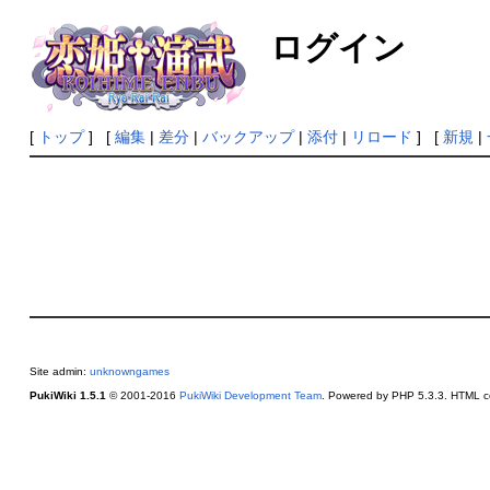
ログイン
[
トップ
] [
編集
|
差分
|
バックアップ
|
添付
|
リロード
] [
新規
|
Site admin:
unknowngames
PukiWiki 1.5.1
© 2001-2016
PukiWiki Development Team
. Powered by PHP 5.3.3. HTML co