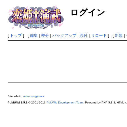
ログイン
[
トップ
] [
編集
|
差分
|
バックアップ
|
添付
|
リロード
] [
新規
|
Site admin:
unknowngames
PukiWiki 1.5.1
© 2001-2016
PukiWiki Development Team
. Powered by PHP 5.3.3. HTML co