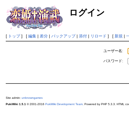
ログイン
[
トップ
] [
編集
|
差分
|
バックアップ
|
添付
|
リロード
] [
新規
|
ユーザー名:
パスワード:
Site admin:
unknowngames
PukiWiki 1.5.1
© 2001-2016
PukiWiki Development Team
. Powered by PHP 5.3.3. HTML conv