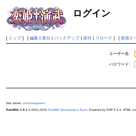
ログイン
[
トップ
] [
編集
|
差分
|
バックアップ
|
添付
|
リロード
] [
新規
|
ユーザー名:
パスワード:
Site admin:
unknowngames
PukiWiki 1.5.1
© 2001-2016
PukiWiki Development Team
. Powered by PHP 5.3.3. HTML conv