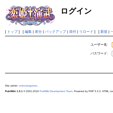
ログイン
[
トップ
] [
編集
|
差分
|
バックアップ
|
添付
|
リロード
] [
新規
|
ユーザー名:
パスワード:
Site admin:
unknowngames
PukiWiki 1.5.1
© 2001-2016
PukiWiki Development Team
. Powered by PHP 5.3.3. HTML conv