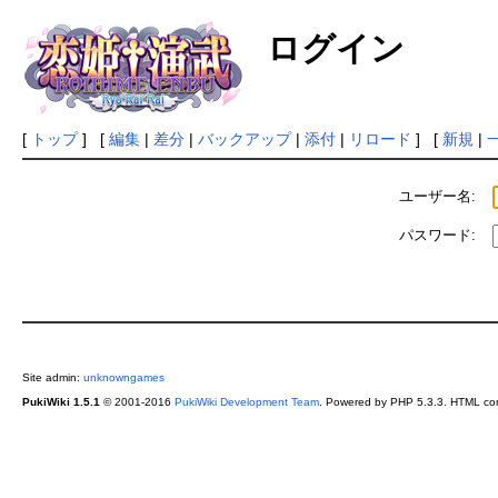
ログイン
[
トップ
] [
編集
|
差分
|
バックアップ
|
添付
|
リロード
] [
新規
|
ユーザー名:
パスワード:
Site admin:
unknowngames
PukiWiki 1.5.1
© 2001-2016
PukiWiki Development Team
. Powered by PHP 5.3.3. HTML conv