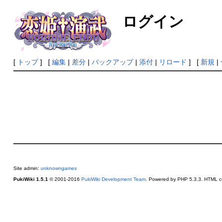
ログイン
[
トップ
] [
編集
|
差分
|
バックアップ
|
添付
|
リロード
] [
新規
|
Site admin:
unknowngames
PukiWiki 1.5.1
© 2001-2016
PukiWiki Development Team
. Powered by PHP 5.3.3. HTML co