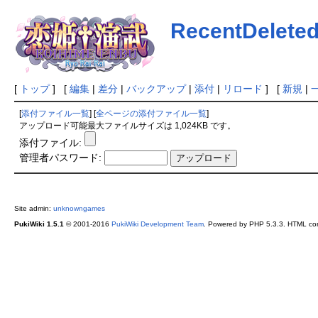
RecentDelete
[
トップ
] [
編集
|
差分
|
バックアップ
|
添付
|
リロード
] [
新規
|
[
添付ファイル一覧
] [
全ページの添付ファイル一覧
]
アップロード可能最大ファイルサイズは 1,024KB です。
添付ファイル:
管理者パスワード:
Site admin:
unknowngames
PukiWiki 1.5.1
© 2001-2016
PukiWiki Development Team
. Powered by PHP 5.3.3. HTML conv