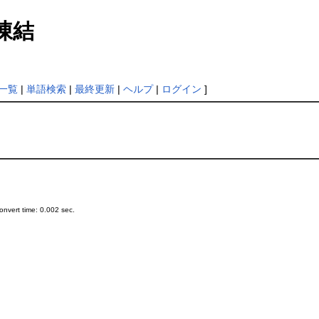
凍結
一覧
|
単語検索
|
最終更新
|
ヘルプ
|
ログイン
]
nvert time: 0.002 sec.