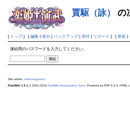
賈駆（詠）
の
[
トップ
] [
編集
|
差分
|
バックアップ
|
添付
|
リロード
] [
新規
|
凍結用のパスワードを入力してください。
Site admin:
unknowngames
PukiWiki 1.5.1
© 2001-2016
PukiWiki Development Team
. Powered by PHP 5.3.3. HTML co