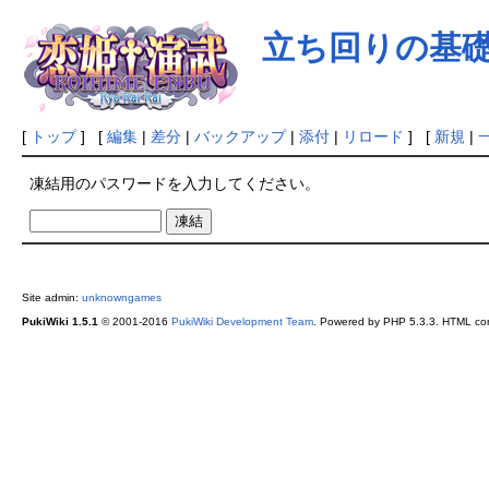
立ち回りの基
[
トップ
] [
編集
|
差分
|
バックアップ
|
添付
|
リロード
] [
新規
|
凍結用のパスワードを入力してください。
Site admin:
unknowngames
PukiWiki 1.5.1
© 2001-2016
PukiWiki Development Team
. Powered by PHP 5.3.3. HTML conv