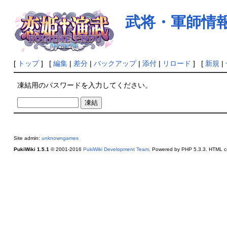
武将・軍師情報（
[
トップ
] [
編集
|
差分
|
バックアップ
|
添付
|
リロード
] [
新規
|
凍結用のパスワードを入力してください。
Site admin:
unknowngames
PukiWiki 1.5.1
© 2001-2016
PukiWiki Development Team
. Powered by PHP 5.3.3. HTML co