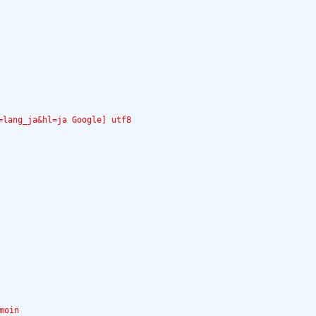
=lang_ja&hl=ja Google] utf8 
moin