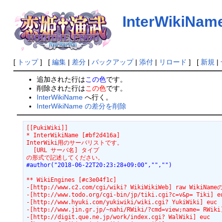
InterWikiNam
[
トップ
] [
編集
|
差分
|
バックアップ
|
添付
|
リロード
] [
新規
|
追加された行は
この色
です。
削除された行は
この色
です。
InterWikiName
へ行く。
InterWikiName の差分を削除
[[PukiWiki]]
* InterWikiName [#bf2d416a]
InterWiki用のサーバリストです。
  [URL サーバ名] タイプ
の形式で記述してください。
#author("2018-06-22T20:23:28+09:00","","")
** WikiEngines [#c3e04f1c]
-[http://www.c2.com/cgi/wiki? WikiWikiWeb] raw WikiN
-[http://www.todo.org/cgi-bin/jp/tiki.cgi?c=v&p= Tiki] e
-[http://www.hyuki.com/yukiwiki/wiki.cgi? YukiWiki] euc
-[http://www.jin.gr.jp/~nahi/RWiki/?cmd=view;name= RWiki
-[http://digit.que.ne.jp/work/index.cgi? WalWiki] euc