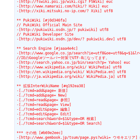
-[http://fswiki.poi.jp/wiki.cgi? FSWiki] euc
-[http://www.namaraii.com/hiki/? Hiki] euc
-[http://xiki.mitsuki.no-ip.com/? Xiki] utf8
** PukiWiki [#j0d346fa]
// PukiWiki Official Main Site
-[http://pukiwiki.osdn.jp/? pukiwiki] utf8
// PukiWiki Developer Site
-[http://pukiwiki.osdn.jp/dev/? pukiwiki.dev] utf8
** Search Engine [#jaaa4e4c]
-[http://www.google.co.jp/search?ie=utf8&oe=utf8&q=$1&lr
//IEのGoogleツールバー対策でUTF-8になってます。
-[http://search.yahoo.co.jp/bin/search?p= Yahoo] euc
-[http://www.wikipedia.org/wiki/ WikiPedia] utf8
-[http://en.wikipedia.org/wiki/ WikiPedia.en] utf8
-[http://ja.wikipedia.org/wiki/ WikiPedia.ja] utf8
** 拡張InterWikiName [#q192ea38]
-[./?cmd=add&page= 新規]
-[./?cmd=add&page= New]
-[./?cmd=read&page= 参照]
-[./?cmd=read&page= View]
-[./?cmd=edit&page= 編集]
-[./?cmd=edit&page= Edit]
-[./?cmd=search&word=$1&type=OR 検索]
-[./?cmd=search&word=$1&type=OR Search]
*** その他 [#b69e2eec]
-[http://www.gembook.jp/tsum/page.pys?wiki= ウヰキエリア] 