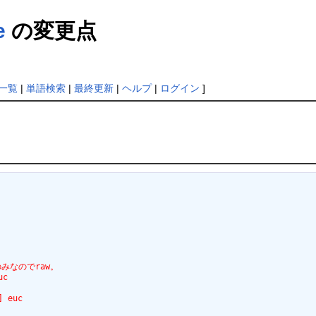
e
の変更点
一覧
|
単語検索
|
最終更新
|
ヘルプ
|
ログイン
]
ameのみなのでraw。
uc
] euc