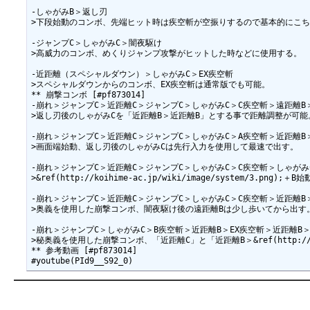
-しゃがみB＞返し刃

>下段始動のコンボ、先端ヒット時は疾空斬が空振りするので基本的にこち
-ジャンプC＞しゃがみC＞闇夜駆け

>高威力のコンボ、めくりジャンプ攻撃がヒットした時などに使用する。

-近距離（スペシャルダウン）＞しゃがみC＞EX疾空斬

>スペシャルダウンからのコンボ、EX疾空斬は通常版でも可能。

** 崩撃コンボ [#pf873014]

-崩れ＞ジャンプC＞近距離C＞ジャンプC＞しゃがみC＞C疾空斬＞遠距離B＞返し刃＞し
>返し刃後のしゃがみCを「近距離B＞近距離B」とする事で距離調整が可能。
-崩れ＞ジャンプC＞近距離C＞ジャンプC＞しゃがみC＞A疾空斬＞近距離B＞&ref(
>画面端始動、返し刃後のしゃがみCは先行入力を使用して最速で出す。

-崩れ＞ジャンプC＞近距離C＞ジャンプC＞しゃがみC＞C疾空斬＞しゃがみ
>&ref(http://koihime-ac.jp/wiki/image/system
-崩れ＞ジャンプC＞近距離C＞ジャンプC＞しゃがみC＞C疾空斬＞近距離B＞EX疾空
>奥義を使用した崩撃コンボ、闇夜駆け後の遠距離Bは少し歩いてから出す。
-崩れ＞ジャンプC＞しゃがみC＞B疾空斬＞近距離B＞EX疾空斬＞近距離B＞B疾空斬＞
>秘奥義を使用した崩撃コンボ、「近距離C」と「近距離B＞&ref(http://koih
** 参考動画 [#pf873014]
