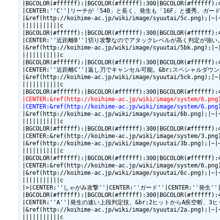
|BGCOLOR(#ffffff):|BGCOLOR(#ffffff):300|BGCOLOR(#ffffff):
|CENTER:''C''|リーチが「540」と長く、発生も「16F」と優秀。ガードされた
|&ref(http://koihime-ac.jp/wiki/image/syuutai/5c.png);|~|~
|||||||||||c

|BGCOLOR(#ffffff):|BGCOLOR(#ffffff):300|BGCOLOR(#ffffff):
|CENTER:''近距離B''|切り攻撃なのでアタックレベルが高く判定が強い。&br;技後の
|&ref(http://koihime-ac.jp/wiki/image/syuutai/5bk.png);|~|
|||||||||||c

|BGCOLOR(#ffffff):|BGCOLOR(#ffffff):300|BGCOLOR(#ffffff):
|CENTER:''近距離C''|返し刃でキャンセル可能。&br;スペシャルダウン対応技
|&ref(http://koihime-ac.jp/wiki/image/syuutai/5ck.png);|~|
|||||||||||c

|CENTER:&ref(http://koihime-ac.jp/wiki/image/sys
|CENTER:&ref(http://koihime-ac.jp/wiki/image/sys
|&ref(http://koihime-ac.jp/wiki/image/syuutai/6b.png);|~|~
|||||||||||c

|BGCOLOR(#ffffff):|BGCOLOR(#ffffff):300|BGCOLOR(#ffffff):
|CENTER:&ref(http://koihime-ac.jp/wiki/image/system
|&ref(http://koihime-ac.jp/wiki/image/syuutai/3b.png);|~|~
|||||||||||c

|BGCOLOR(#ffffff):|BGCOLOR(#ffffff):300|BGCOLOR(#ffffff):
|CENTER:&ref(http://koihime-ac.jp/wiki/image/syste
|&ref(http://koihime-ac.jp/wiki/image/syuutai/6c.png);|~|~
|||||||||||c

|>|CENTER:''しゃがみ攻撃''|CENTER:''ガード''|CENTER:''発生''
|BGCOLOR(#ffffff):|BGCOLOR(#ffffff):300|BGCOLOR(#ffffff):
|CENTER:''A''|発生の速い上段判定技。&br;2ヒットからA疾空斬、3ヒットからで
|&ref(http://koihime-ac.jp/wiki/image/syuutai/2a.png);|~|~
|||||||||||c
