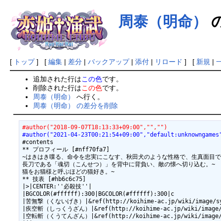
周泰（明命）
[
トップ
] [
編集
|
差分
|
バックアップ
|
添付
|
リロード
] [
新規
|
追加された行は
この色
です。
削除された行は
この色
です。
周泰（明命）
へ行く。
周泰（明命） の差分を削除
#author("2018-09-07T18:13:33+09:00","","")
#author("2021-04-23T00:21:54+09:00","default:unknowngames
#contents

** プロフィール [#nff70fa7]

~はきはき喋る、命令を忠実にこなす、秋田犬のような性格で、生真面目で純
長刀である「魂切（こんせつ）」を背中に背負い、敵の懐へ切り込む。~

猫をお猫様と呼ぶほどの猫好き。~

** 技表 [#hb6c6c75]

|>|CENTER:''必殺技''|

|BGCOLOR(#ffffff):300|BGCOLOR(#ffffff):300|c

|苦無撃（くないげき）|&ref(http://koihime-ac.jp/wiki/image/sy
|疾空斬（しっくうざん）|&ref(http://koihime-ac.jp/wiki/image/
|空転斬（くうてんざん）|&ref(http://koihime-ac.jp/wiki/image