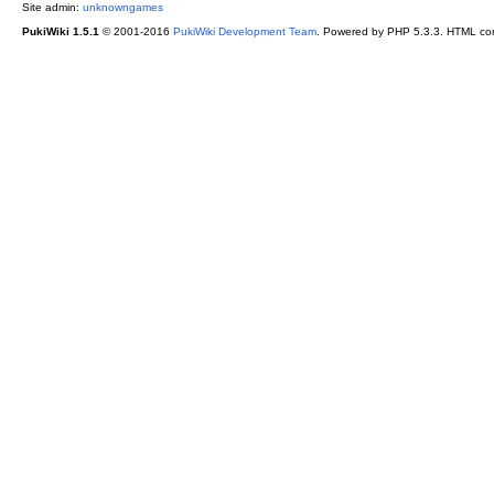
Site admin:
unknowngames
PukiWiki 1.5.1
© 2001-2016
PukiWiki Development Team
. Powered by PHP 5.3.3. HTML conv