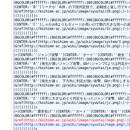
|BGCOLOR(#ffffff):|BGCOLOR(#ffffff):300|BGCOLOR(#ffffff):
|CENTER:''B''|リーチが「420」の下段判定技で、必殺技と返し刃でキャンセル
|&ref(http://koihime-ac.jp/wiki/image/syuutai/2b.png);|~|~
|||||||||||c

|BGCOLOR(#ffffff):|BGCOLOR(#ffffff):300|BGCOLOR(#ffffff):
|CENTER:''C''|しゃがみBよりもダメージが高いので隙の大きな技への反撃に使用す
|&ref(http://koihime-ac.jp/wiki/image/syuutai/2c.png);|~|~
|||||||||||c

|BGCOLOR(#ffffff):|BGCOLOR(#ffffff):300|BGCOLOR(#ffffff):
|CENTER:&ref(http://koihime-ac.jp/wiki/image/syst
|&ref(http://koihime-ac.jp/wiki/image/syuutai/3c.png);|~|~
|||||||||||c

|>|CENTER:''ジャンプ攻撃''|CENTER:''ガード''|CENTER:''発生''
|BGCOLOR(#ffffff):|BGCOLOR(#ffffff):300|BGCOLOR(#ffffff):
|CENTER:''A''|発生が速いジャンプ攻撃。&br;ジャンプCよりは判定が小さいがめくり
|&ref(http://koihime-ac.jp/wiki/image/syuutai/ja.png);|~|~
|||||||||||c

|BGCOLOR(#ffffff):|BGCOLOR(#ffffff):300|BGCOLOR(#ffffff):
|CENTER:''B''|発生が速く、下方向に判定が強い攻撃。&br;早出しすることで対空技
|&ref(http://koihime-ac.jp/wiki/image/syuutai/jb.png);|~|~
|||||||||||c

|BGCOLOR(#ffffff):|BGCOLOR(#ffffff):300|BGCOLOR(#ffffff):
|CENTER:''C''|非常に大きなめくり判定をもったジャンプ攻撃。&br;正面にも判定
|&ref(http://koihime-ac.jp/wiki/image/syuutai/jc.png);|~|~
|||||||||||c

|>|CENTER:''通常投げ''|CENTER:''ガード''|CENTER:''発生''|C
|&ref(http://koihime-ac.jp/wiki/image/syuutai/na
|&ref(http://koihime-ac.jp/wiki/image/syuutai/
|||||||||||c
