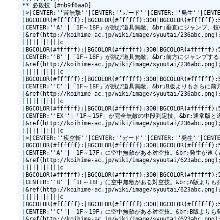
** 必殺技 [#nb9f6aa0]

|>|CENTER:''苦無撃''|CENTER:''ガード''|CENTER:''発生''|CE
|BGCOLOR(#ffffff):|BGCOLOR(#ffffff):300|BGCOLOR(#ffffff):
|CENTER:''A''|「1F～18F」が跳び道具無敵。&br;垂直にジャンプ、技中
|&ref(http://koihime-ac.jp/wiki/image/syuutai/236abc.png);
|||||||||||c

|BGCOLOR(#ffffff):|BGCOLOR(#ffffff):300|BGCOLOR(#ffffff):
|CENTER:''B''|「1F～18F」が跳び道具無敵。&br;前方にジャンプする。|CENTER
|&ref(http://koihime-ac.jp/wiki/image/syuutai/236abc.png);
|||||||||||c

|BGCOLOR(#ffffff):|BGCOLOR(#ffffff):300|BGCOLOR(#ffffff):
|CENTER:''C''|「1F～18F」が跳び道具無敵。&br;B版よりもさらに前方にジャンプす
|&ref(http://koihime-ac.jp/wiki/image/syuutai/236abc.png);
|||||||||||c

|BGCOLOR(#ffffff):|BGCOLOR(#ffffff):300|BGCOLOR(#ffffff):
|CENTER:''EX''|「1F～15F」が完全無敵の中段判定技。&br;通常版と違い
|&ref(http://koihime-ac.jp/wiki/image/syuutai/236abc.png);
|||||||||||c

|>|CENTER:''疾空斬''|CENTER:''ガード''|CENTER:''発生''|CE
|BGCOLOR(#ffffff):|BGCOLOR(#ffffff):300|BGCOLOR(#ffffff):
|CENTER:''A''|「1F～17F」に空中無敵がある対空技。&br;発生が速くA攻撃か
|&ref(http://koihime-ac.jp/wiki/image/syuutai/623abc.png);
|||||||||||c

|BGCOLOR(#ffffff):|BGCOLOR(#ffffff):300|BGCOLOR(#ffffff):
|CENTER:''B''|「1F～18F」に空中無敵がある対空技。&br;A版よりも発生が「
|&ref(http://koihime-ac.jp/wiki/image/syuutai/623abc.png);
|||||||||||c

|BGCOLOR(#ffffff):|BGCOLOR(#ffffff):300|BGCOLOR(#ffffff):
|CENTER:''C''|「1F～19F」に空中無敵がある対空技。&br;B版よりも発生が「
|&ref(http://koihime-ac.jp/wiki/image/syuutai/623abc.png);