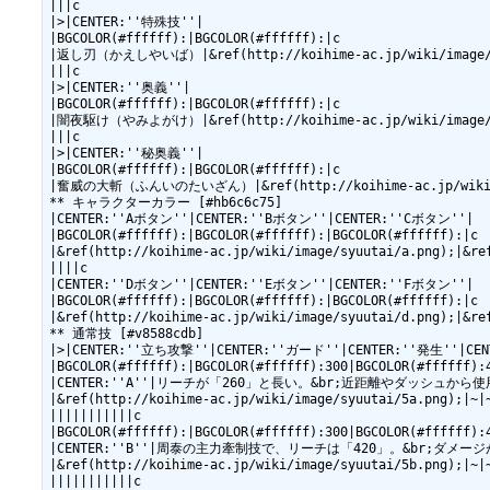
|||c

|>|CENTER:''特殊技''|

|BGCOLOR(#ffffff):|BGCOLOR(#ffffff):|c

|返し刃（かえしやいば）|&ref(http://koihime-ac.jp/wiki/image
|||c

|>|CENTER:''奥義''|

|BGCOLOR(#ffffff):|BGCOLOR(#ffffff):|c

|闇夜駆け（やみよがけ）|&ref(http://koihime-ac.jp/wiki/image/sy
|||c

|>|CENTER:''秘奥義''|

|BGCOLOR(#ffffff):|BGCOLOR(#ffffff):|c

|奮威の大斬（ふんいのたいざん）|&ref(http://koihime-ac.jp/wiki/im
** キャラクターカラー [#hb6c6c75]

|CENTER:''Aボタン''|CENTER:''Bボタン''|CENTER:''Cボタン''|

|BGCOLOR(#ffffff):|BGCOLOR(#ffffff):|BGCOLOR(#ffffff):|c

|&ref(http://koihime-ac.jp/wiki/image/syuutai/a.png);|&re
||||c

|CENTER:''Dボタン''|CENTER:''Eボタン''|CENTER:''Fボタン''|

|BGCOLOR(#ffffff):|BGCOLOR(#ffffff):|BGCOLOR(#ffffff):|c

|&ref(http://koihime-ac.jp/wiki/image/syuutai/d.png);|&re
** 通常技 [#v8588cdb]

|>|CENTER:''立ち攻撃''|CENTER:''ガード''|CENTER:''発生''|C
|BGCOLOR(#ffffff):|BGCOLOR(#ffffff):300|BGCOLOR(#ffffff):
|CENTER:''A''|リーチが「260」と長い。&br;近距離やダッシュから使用し、ヒ
|&ref(http://koihime-ac.jp/wiki/image/syuutai/5a.png);|~|~
|||||||||||c

|BGCOLOR(#ffffff):|BGCOLOR(#ffffff):300|BGCOLOR(#ffffff):
|CENTER:''B''|周泰の主力牽制技で、リーチは「420」。&br;ダメージが「
|&ref(http://koihime-ac.jp/wiki/image/syuutai/5b.png);|~|~
|||||||||||c
