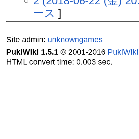
2 (2018-06-22 (金) 20
ース
]
Site admin:
unknowngames
PukiWiki 1.5.1
© 2001-2016
PukiWik
HTML convert time: 0.003 sec.