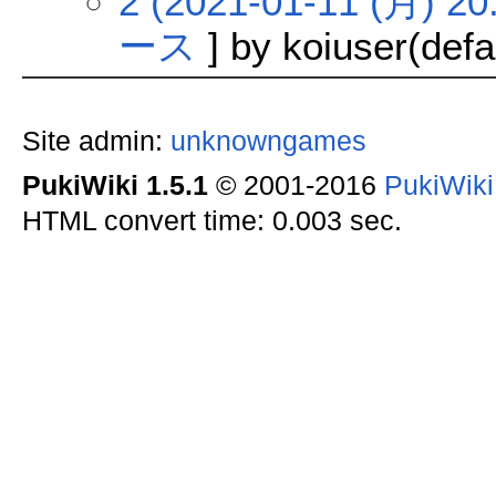
2 (2021-01-11 (月) 20
ース
] by koiuser(defa
Site admin:
unknowngames
PukiWiki 1.5.1
© 2001-2016
PukiWik
HTML convert time: 0.003 sec.