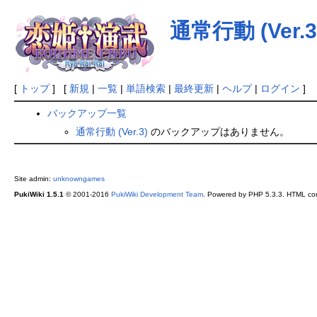
通常行動 (Ver.3
[
トップ
] [
新規
|
一覧
|
単語検索
|
最終更新
|
ヘルプ
|
ログイン
]
バックアップ一覧
通常行動 (Ver.3)
のバックアップはありません。
Site admin:
unknowngames
PukiWiki 1.5.1
© 2001-2016
PukiWiki Development Team
. Powered by PHP 5.3.3. HTML conv