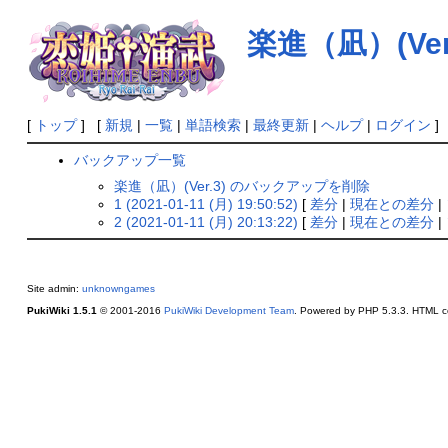
楽進（凪）(Ver.
[
トップ
] [
新規
|
一覧
|
単語検索
|
最終更新
|
ヘルプ
|
ログイン
]
バックアップ一覧
楽進（凪）(Ver.3) のバックアップを削除
1 (2021-01-11 (月) 19:50:52)
[
差分
|
現在との差分
|
2 (2021-01-11 (月) 20:13:22)
[
差分
|
現在との差分
|
Site admin:
unknowngames
PukiWiki 1.5.1
© 2001-2016
PukiWiki Development Team
. Powered by PHP 5.3.3. HTML co